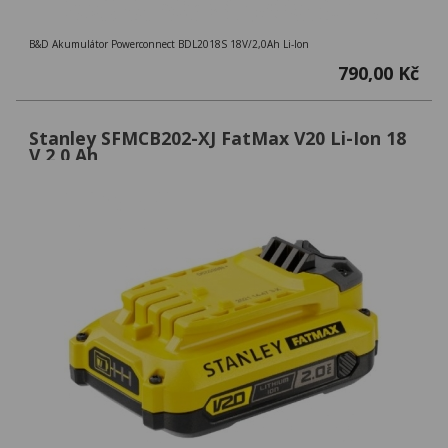
B&D Akumulátor Powerconnect BDL2018S 18V/2,0Ah Li-Ion
790,00 Kč
Stanley SFMCB202-XJ FatMax V20 Li-Ion 18
V 2,0 Ah