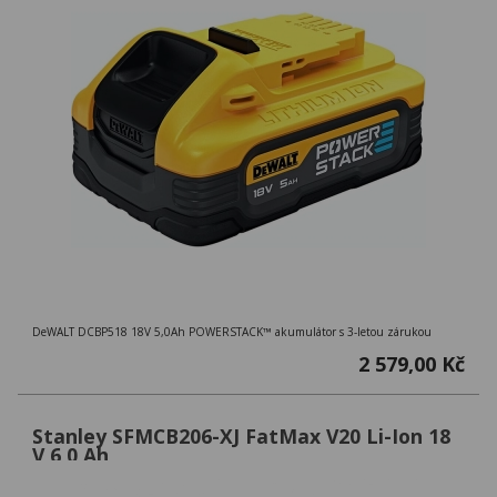
DeWALT DCBP518 18V 5,0Ah POWERSTACK™ akumulátor s 3-letou zárukou
2 579,00 Kč
Stanley SFMCB206-XJ FatMax V20 Li-Ion 18
V 6,0 Ah