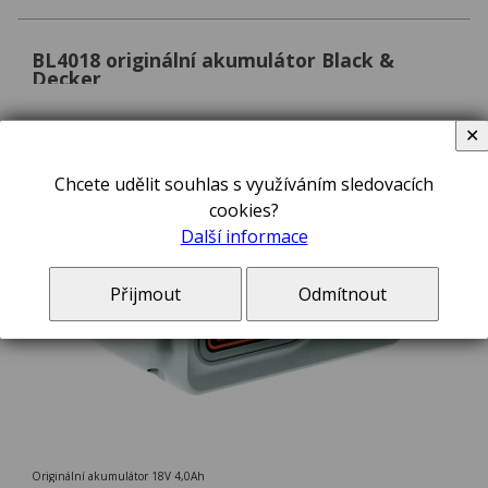
BL4018 originální akumulátor Black &
Decker
✕
Chcete udělit souhlas s využíváním sledovacích
cookies?
Další informace
Přijmout
Odmítnout
Originální akumulátor 18V 4,0Ah