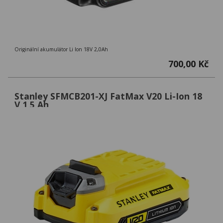
Originální akumulátor Li Ion 18V 2,0Ah
700,00 Kč
Stanley SFMCB201-XJ FatMax V20 Li-Ion 18
V 1,5 Ah