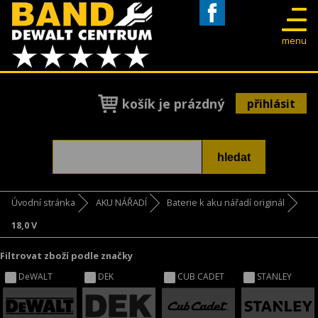
Facebook
menu
košík je prázdný
přihlásit
Úvodní stránka
AKU NÁŘADÍ
Baterie k aku nářadí originál
18,0 V
Filtrovat zboží podle značky
DeWALT
DEK
CUB CADET
STANLEY