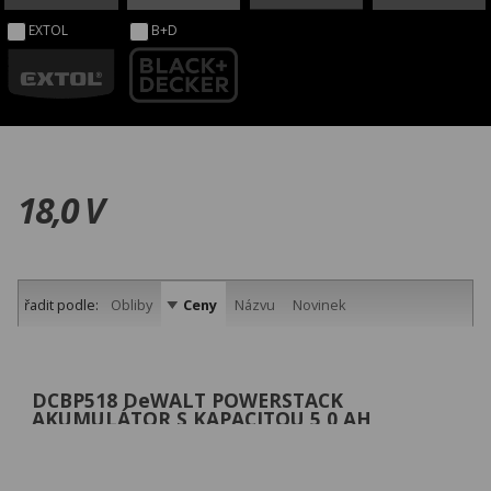
EXTOL
B+D
18,0 V
řadit podle:
Obliby
Ceny
Názvu
Novinek
DCBP518 DeWALT POWERSTACK
AKUMULÁTOR S KAPACITOU 5,0 AH