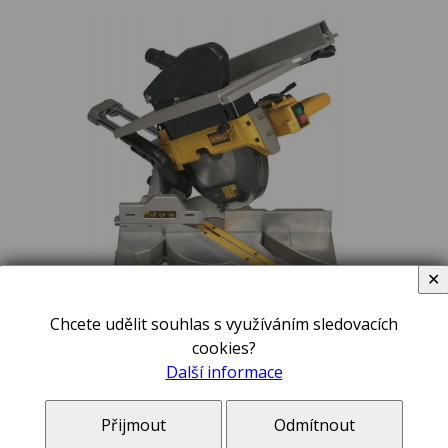
✕
Chcete udělit souhlas s využíváním sledovacích
cookies?
kombinovaná pila 305 mm, 1 600 W
Další informace
27 990,00 Kč
Přijmout
Odmítnout
Pokosová pila DeWALT® D27111