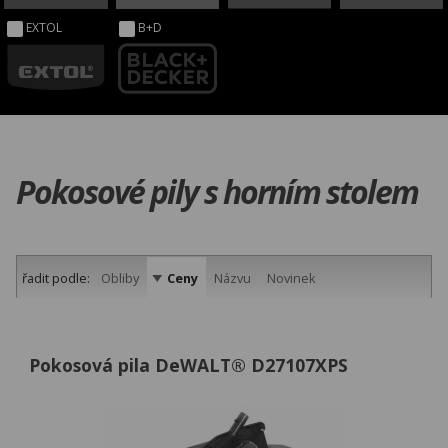
EXTOL
B+D
Pokosové pily s horním stolem
řadit podle:
Obliby
Ceny
Názvu
Novinek
Pokosová pila DeWALT® D27107XPS