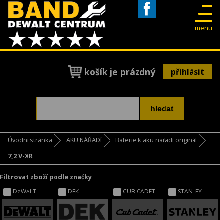
Facebook
menu
košík je prázdný
přihlásit
Úvodní stránka
AKU NÁŘADÍ
Baterie k aku nářadí originál
7,2 V-XR
Filtrovat zboží podle značky
DeWALT
DEK
CUB CADET
STANLEY