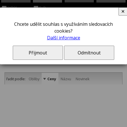
EXTOL
B+D
✕
Chcete udělit souhlas s využíváním sledovacích
cookies?
Další informace
7,2 V-XR
Přijmout
Odmítnout
řadit podle:
Obliby
Ceny
Názvu
Novinek