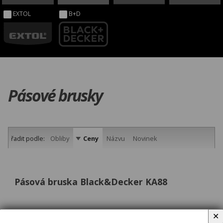
EXTOL
B+D
Pásové brusky
řadit podle:
Obliby
Ceny
Názvu
Novinek
Pásová bruska Black&Decker KA88
✕