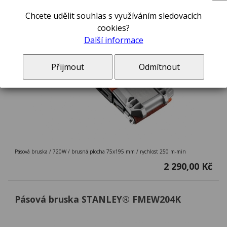
Chcete udělit souhlas s využíváním sledovacích
cookies?
Další informace
Přijmout
Odmítnout
Pásová bruska / 720W / brusná plocha 75x195 mm / rychlost 250 m-min
2 290,00 Kč
Pásová bruska STANLEY® FMEW204K