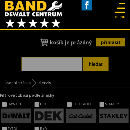
Facebook
menu
košík je prázdný
přihlásit
Úvodní stránka
Servis
Filtrovat zboží podle značky
DeWALT
DEK
CUB CADET
STANLEY
EXTOL
B+D