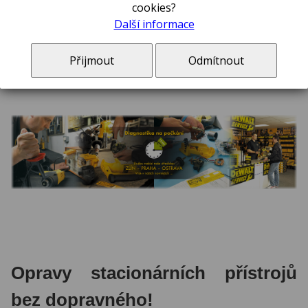
cookies?
hod.
Další informace
BAND SERVIS CZ s.r.o., Těšínská 234/120, Ostrava -
Radvanice,
dostupnost služby
Po - Pa 7.00 hod. - 15.00
Přijmout
Odmítnout
hod.
Opravy stacionárních přístrojů
bez dopravného!