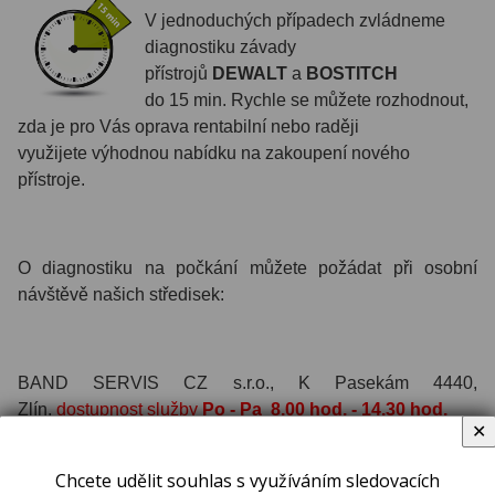
V jednoduchých případech zvládneme
diagnostiku závady
přístrojů
DEWALT
a
BOSTITCH
do 15 min.
Rychle se můžete rozhodnout,
zda je pro Vás oprava rentabilní nebo raději
využijete výhodnou nabídku
na zakoupení nového
přístroje.
O diagnostiku na počkání můžete požádat při osobní
návštěvě našich středisek:
BAND SERVIS CZ s.r.o., K Pasekám 4440,
Zlín,
dostupnost služby
Po - Pa 8.00 hod. - 14.30 hod.
✕
BAND SERVIS CZ s.r.o., Klášerského 2, Praha 4 -
Chcete udělit souhlas s využíváním sledovacích
Modřany,
dostupnost služby
Po - Út 8.00 hod. - 14.00