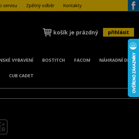
 servisu
Zpětný odběr
Kontakty
Face
košík je prázdný
přihlásit
ENSKÉ VYBAVENÍ
BOSTITCH
FACOM
NÁHRADNÍ DÍLY
K
CUB CADET