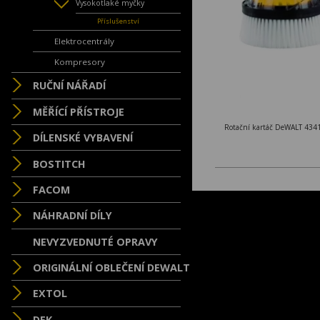
Vysokotlaké myčky
Příslušenství
Elektrocentrály
Kompresory
RUČNÍ NÁŘADÍ
MĚŘÍCÍ PŘÍSTROJE
Rotační kartáč DeWALT 434
DÍLENSKÉ VYBAVENÍ
BOSTITCH
FACOM
NÁHRADNÍ DÍLY
NEVYZVEDNUTÉ OPRAVY
ORIGINÁLNÍ OBLEČENÍ DEWALT
EXTOL
DEK