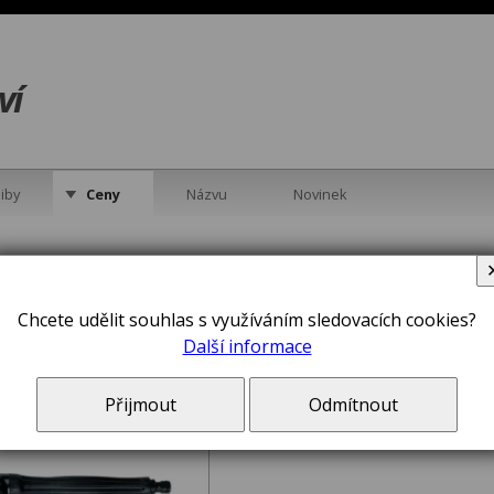
ví
iby
Ceny
Názvu
Novinek
č DeWALT 43415 k
kám
Chcete udělit souhlas s využíváním sledovacích cookies?
Další informace
Přijmout
Odmítnout