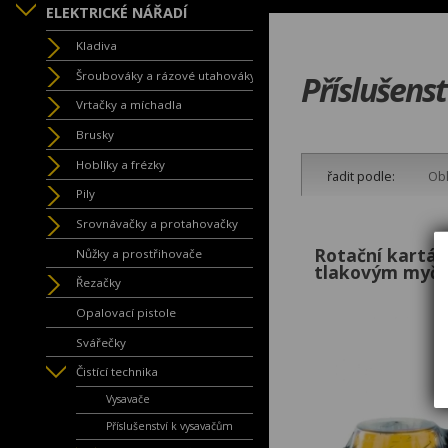
ELEKTRICKÉ NÁŘADÍ
Kladiva
Šroubováky a rázové utahováky
Příslušenst
Vrtačky a míchadla
Brusky
Hoblíky a frézky
řadit podle:
Obl
Pily
Srovnávačky a protahovačky
Rotační kartá
Nůžky a prostřihovače
tlakovým myč
Řezačky
Opalovací pistole
Svářečky
Čistící technika
Vysavače
Příslušenství k vysavačům