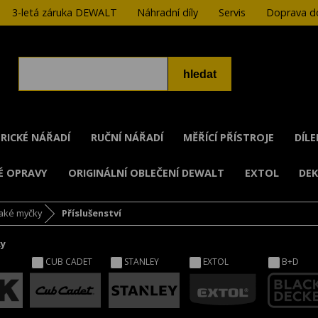
3-letá záruka DEWALT
Náhradní díly
Servis
Doprava do
RICKÉ NÁŘADÍ
RUČNÍ NÁŘADÍ
MĚŘÍCÍ PŘÍSTROJE
DÍL
É OPRAVY
ORIGINÁLNÍ OBLEČENÍ DEWALT
EXTOL
DE
aké myčky
Příslušenství
ky
CUB CADET
STANLEY
EXTOL
B+D