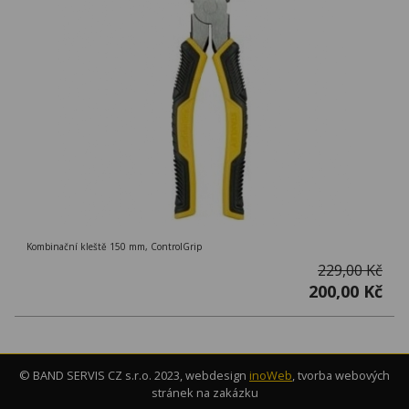
Kombinační kleště 150 mm, ControlGrip
229,00 Kč
200,00 Kč
© BAND SERVIS CZ s.r.o. 2023, webdesign
inoWeb
, tvorba webových
stránek na zakázku