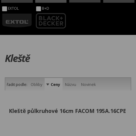
EXTOL
B+D
Kleště
řadit podle:
Obliby
Ceny
Názvu
Novinek
Kleště půlkruhové 16cm FACOM 195A.16CPE