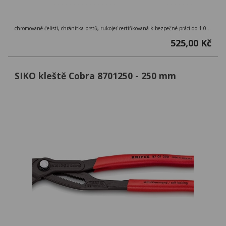
chromované čelisti, chránítka prstů, rukojeť certifikovaná k bezpečné práci do 1 000 V, materiál ocel, dvoukomponentní rukojeť, délka 160 mm
525,00 Kč
SIKO kleště Cobra 8701250 - 250 mm