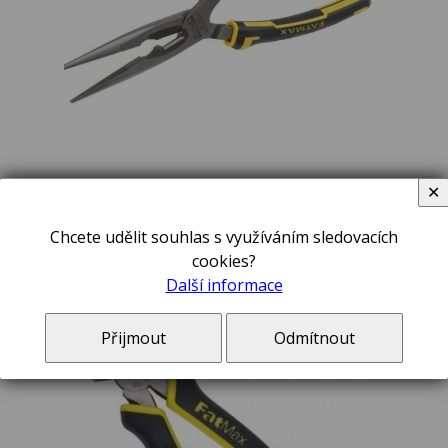
0-84-495 STANLEY kleště s plochými čelistmi 150mm FatMax
✕
329,00 Kč
Chcete udělit souhlas s využíváním sledovacích
cookies?
Čelní štípací kleště 160mm Stanley FatMax
Další informace
0-89-875
Přijmout
Odmítnout