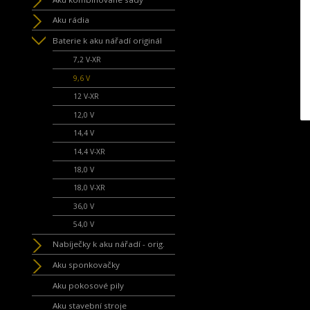
Aku rádia
Baterie k aku nářadí originál
7,2 V-XR
9,6 V
12 V-XR
12,0 V
14,4 V
14,4 V-XR
18,0 V
18,0 V-XR
36,0 V
54,0 V
Nabíječky k aku nářadí - orig.
Aku sponkovačky
Aku pokosové pily
Aku stavební stroje