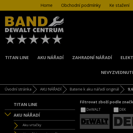
Home
Obchodní podmínky
Ke stažení
TITAN LINE
AKU NÁŘADÍ
ZAHRADNÍ NÁŘADÍ
ELEKT
NEVYZVEDNUT
Úvodní stránka
AKU NÁŘADÍ
Baterie k aku nářadí originál
9,6
Filtrovat zboží podle znač
TITAN LINE
DeWALT
DEK
AKU NÁŘADÍ
Aku vrtačky