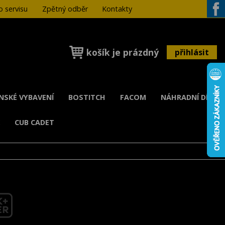
 servisu
Zpětný odběr
Kontakty
Face
košík je prázdný
přihlásit
ENSKÉ VYBAVENÍ
BOSTITCH
FACOM
NÁHRADNÍ DÍLY
K
CUB CADET