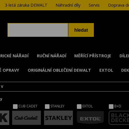
3-letá záruka DEWALT
Náhradní díly
Servis
Doprava do
RICKÉ NÁŘADÍ
RUČNÍ NÁŘADÍ
MĚŘÍCÍ PŘÍSTROJE
DÍL
É OPRAVY
ORIGINÁLNÍ OBLEČENÍ DEWALT
EXTOL
DE
 V
ky
CUB CADET
STANLEY
EXTOL
B+D