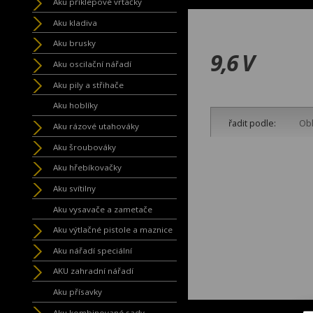
Aku příklepové vrtačky
Aku kladiva
Aku brusky
9,6 V
Aku oscilační nářadí
Aku pily a střihače
Aku hoblíky
řadit podle:
Obl
Aku rázové utahováky
Aku šroubováky
Aku hřebíkovačky
Aku svítilny
Aku vysavače a zametače
Aku výtlačné pistole a maznice
Aku nářadí speciální
AKU zahradní nářadí
Aku přísavky
Aku kombinované sady