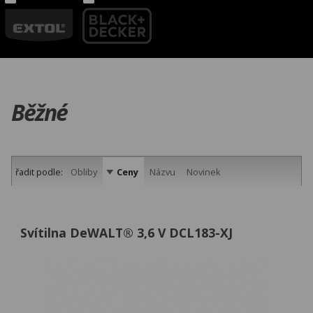
Běžné
řadit podle:
Obliby
Ceny
Názvu
Novinek
Svítilna DeWALT® 3,6 V DCL183-XJ