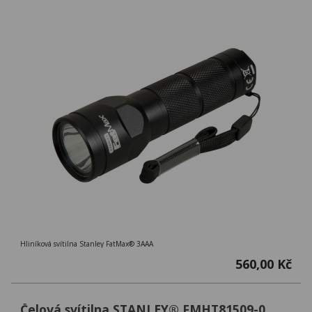
Hliníková svítilna Stanley FatMax® 3AAA
560,00 Kč
Čelová svítilna STANLEY® FMHT81509-0