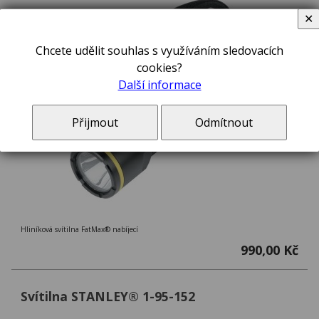
✕
Chcete udělit souhlas s využíváním sledovacích
cookies?
Další informace
Přijmout
Odmítnout
Hliníková svítilna FatMax® nabíjecí
990,00 Kč
Svítilna STANLEY® 1-95-152