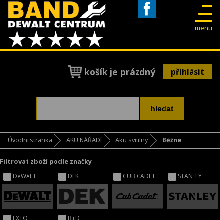
Facebook
menu
košík je prázdný
přihlásit
Úvodní stránka
AKU NÁŘADÍ
Aku svítilny
Běžné
Filtrovat zboží podle značky
DeWALT
DEK
CUB CADET
STANLEY
EXTOL
B+D