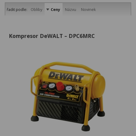
řadit podle:
Obliby
Ceny
Názvu
Novinek
Kompresor DeWALT – DPC6MRC