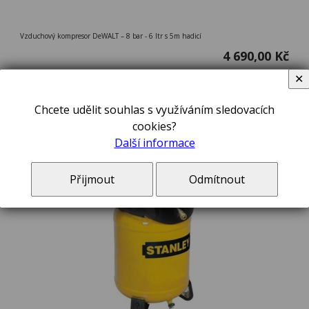
Vzduchový kompresor DeWALT – 8 bar - 6 ltr s 5m hadicí
4 690,00 Kč
✕
Kompresor STANLEY-D 200/10/24 V
Chcete udělit souhlas s využíváním sledovacích
cookies?
Další informace
Přijmout
Odmítnout