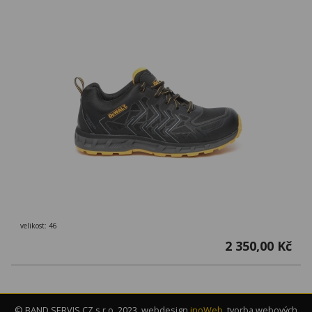
velikost: 46
2 350,00 Kč
© BAND SERVIS CZ s.r.o. 2023, webdesign
inoWeb
, tvorba webových