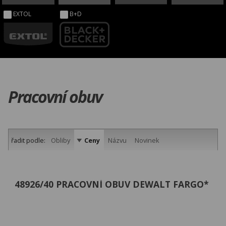
EXTOL
B+D
Pracovní obuv
řadit podle:
Obliby
Ceny
Názvu
Novinek
48926/40 PRACOVNÍ OBUV DEWALT FARGO*