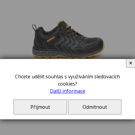
✕
Chcete udělit souhlas s využíváním sledovacích
cookies?
velikost: 42
Další informace
2 350,00 Kč
Přijmout
Odmítnout
48926/43 PRACOVNÍ OBUV DEWALT FARGO*