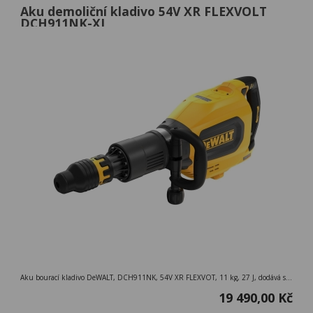
Aku demoliční kladivo 54V XR FLEXVOLT
DCH911NK-XJ
Aku bourací kladivo DeWALT, DCH911NK, 54V XR FLEXVOT, 11 kg, 27 J, dodává se bez akumulátorů a nabíječky v kufru
19 490,00 Kč