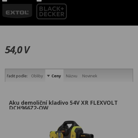
54,0 V
řadit podle:
Obliby
Ceny
Názvu
Novinek
Aku demoliční kladivo 54V XR FLEXVOLT
DCH966Z2-QW