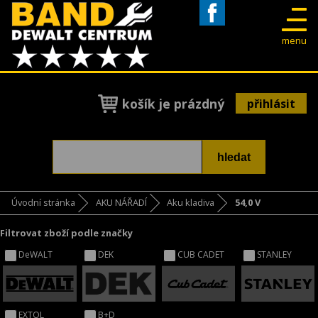
Facebook
menu
košík je prázdný
přihlásit
Úvodní stránka
AKU NÁŘADÍ
Aku kladiva
54,0 V
Filtrovat zboží podle značky
DeWALT
DEK
CUB CADET
STANLEY
EXTOL
B+D