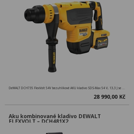
DeWALT DCH735 FlexVolt 54V bezuhlíkové AKU kladivo SDS-Max 54 V, 13,3 J se 2 akumulátory 9Ah a kufrem Tstak Řada strojů DEWALT 54 V XR FLEXVOLT
28 990,00 Kč
Aku kombinované kladivo DEWALT
FLEXVOLT – DCH481X2