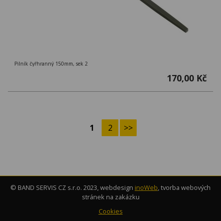
Pilník čyřhranný 150mm, sek 2
170,00 Kč
1
2
>>
© BAND SERVIS CZ s.r.o. 2023, webdesign
inoWeb
, tvorba webových
stránek na zakázku
Cookies