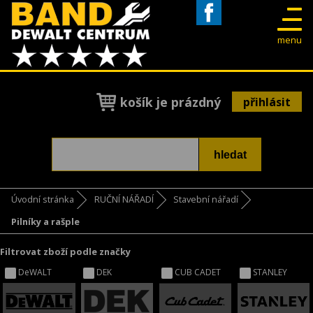
Facebook
menu
košík je prázdný
přihlásit
Úvodní stránka
RUČNÍ NÁŘADÍ
Stavební nářadí
Pilníky a rašple
Filtrovat zboží podle značky
DeWALT
DEK
CUB CADET
STANLEY