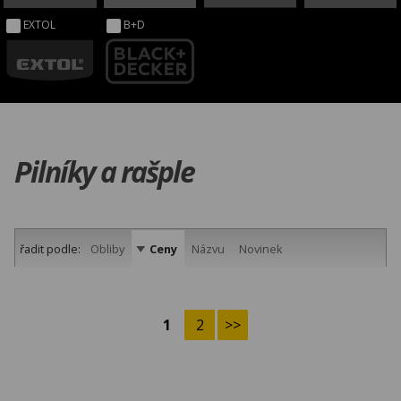
EXTOL
B+D
Pilníky a rašple
řadit podle:
Obliby
Ceny
Názvu
Novinek
1
2
>>