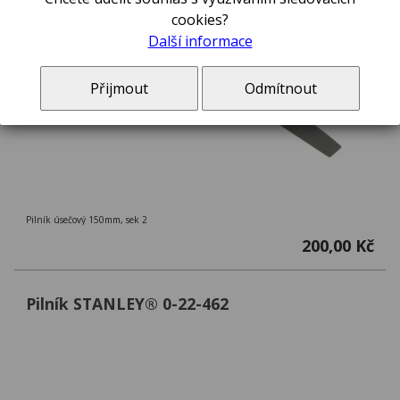
cookies?
Další informace
Přijmout
Odmítnout
Pilník úsečový 150mm, sek 2
200,00 Kč
Pilník STANLEY® 0-22-462