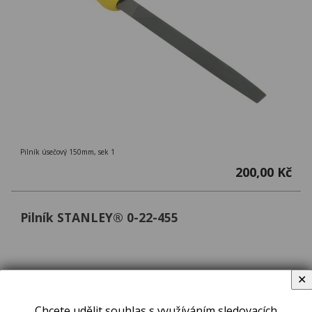
Pilník úsečový 150mm, sek 1
200,00 Kč
Pilník STANLEY® 0-22-455
✕
Chcete udělit souhlas s využíváním sledovacích