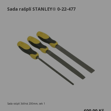
Sada rašplí STANLEY® 0-22-477
Sada rašplí 3dílná 200mm, sek 1
600,00 Kč