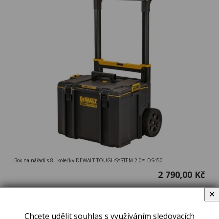
Box na nářadí s 8" kolečky DEWALT TOUGHSYSTEM 2.0™ DS450
2 790,00 Kč
✕
Brašna na nářadí DeWALT DWST83522-1
Chcete udělit souhlas s využíváním sledovacích