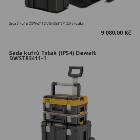
Sada 3 kufrů DEWALT TOUGHSYSTEM 2.0 s vozíkem –
9 080,00 Kč
Sada kufrů Tstak (IP54) Dewalt
DWST83411-1