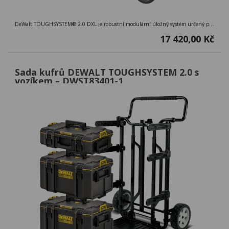
DeWalt TOUGHSYSTEM® 2.0 DXL je robustní modulární úložný systém určený pro profesionály, kteří vyžadují odolné a flexibilní řešení pro uložení nářadí.
17 420,00 Kč
Sada kufrů DEWALT TOUGHSYSTEM 2.0 s
vozíkem – DWST83401-1