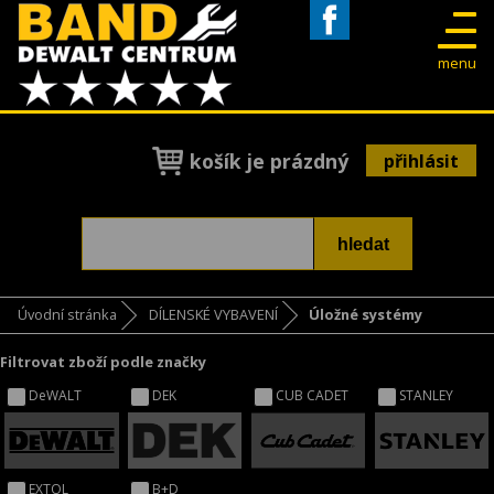
Facebook
menu
košík je prázdný
přihlásit
Úvodní stránka
DÍLENSKÉ VYBAVENÍ
Úložné systémy
Filtrovat zboží podle značky
DeWALT
DEK
CUB CADET
STANLEY
EXTOL
B+D