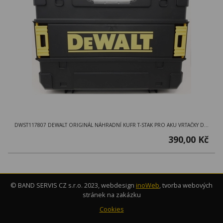
DWST117807 DEWALT ORIGINÁL NÁHRADNÍ KUFR T-STAK PRO AKU VRTAČKY DCD791, DCD796, DCD790, DCD795, DCD732, DCD100...
390,00 Kč
© BAND SERVIS CZ s.r.o. 2023, webdesign
inoWeb
, tvorba webových
stránek na zakázku
Cookies