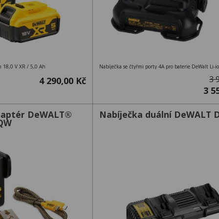
n 18,0 V XR / 5,0 Ah
3 
4 290,00 Kč
3 5
adaptér DeWALT®
Nabíječka duální DeWALT 
-QW