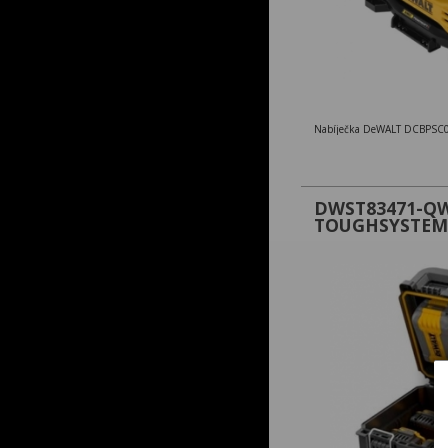
Nabíječka DeWALT DCBPSC
DWST83471-Q
TOUGHSYSTEM 