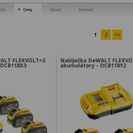
iby
Ceny
Názvu
Novinek
1
2
>>
WALT FLEXVOLT+3
Nabíječka DeWALT FLEXVO
 DCB118X3
akumulátory – DCB118Y2