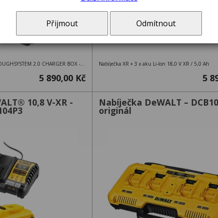
Přijmout
Odmítnout
DWST83471-QW DEWALT TOUGHSYSTEM 2.0 CHARGER BOX - EU PLUG
Nabíječka XR + 3 x aku Li-Ion 18,0 V XR / 5,0 Ah
5 890,00 Kč
5 8
ALT® 10,8 V-XR -
Nabíječka DeWALT – DCB1
104P3
originál