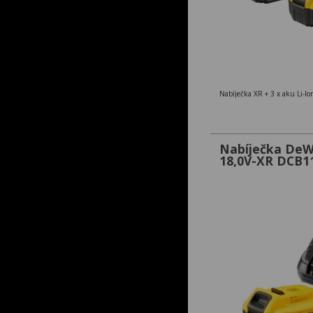
Nabíječka XR + 3 x aku Li-Io
Nabíječka DeW
18,0V-XR DCB1