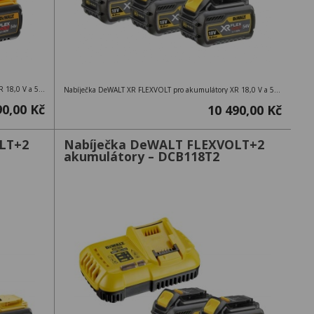
Nabíječka DeWALT XR FLEXVOLT pro akumulátory XR 18,0 V a 54,0 V + 2 akumulátory DCB548 – 18V 12,0Ah / 54V 6,0Ah
Nabíječka DeWALT XR FLEXVOLT pro akumulátory XR 18,0 V a 54,0 V + 3 akumulátory DCB546 – 18V 6,0Ah / 54V 2,0Ah
90,00 Kč
10 490,00 Kč
LT+2
Nabíječka DeWALT FLEXVOLT+2
akumulátory – DCB118T2