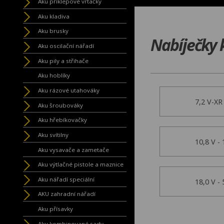
Aku příklepové vrtačky
Aku kladiva
Aku brusky
Nabíječky k
Aku oscilační nářadí
Aku pily a střihače
Aku hoblíky
Aku rázové utahováky
7,2 V-XR
Aku šroubováky
Aku hřebíkovačky
Aku svítilny
10,8 V - 
Aku vysavače a zametače
Aku výtlačné pistole a maznice
Aku nářadí speciální
18,0 V - 
AKU zahradní nářadí
Aku přísavky
Aku kombinované sady