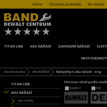
Home
Obchodní podmínky
Ke stažení
TITAN LINE
AKU NÁŘADÍ
ZAHRADNÍ NÁŘADÍ
ELEKT
NEVYZVEDNUT
Úvodní stránka
AKU NÁŘADÍ
Nabíječky k aku nářadí - orig.
Filtrovat zboží podle znač
TITAN LINE
DeWALT
DEK
AKU NÁŘADÍ
Aku vrtačky