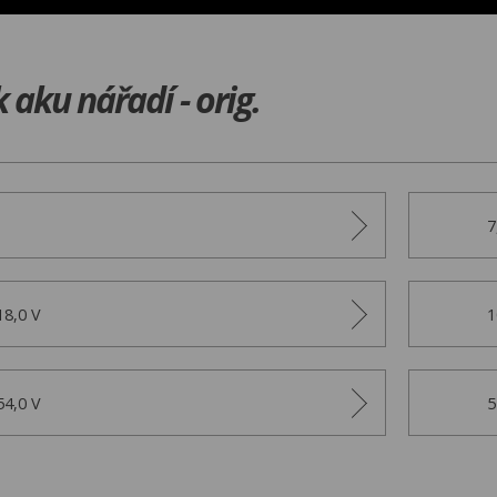
 aku nářadí - orig.
7
18,0 V
1
54,0 V
5