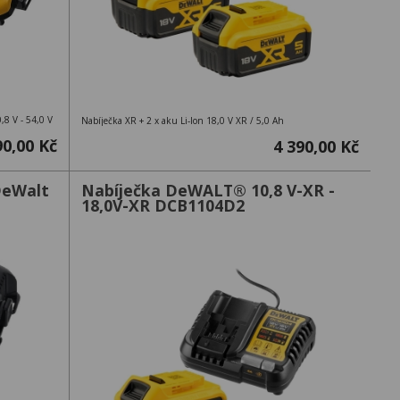
8 V - 54,0 V
Nabíječka XR + 2 x aku Li-Ion 18,0 V XR / 5,0 Ah
90,00 Kč
4 390,00 Kč
DeWalt
Nabíječka DeWALT® 10,8 V-XR -
18,0V-XR DCB1104D2