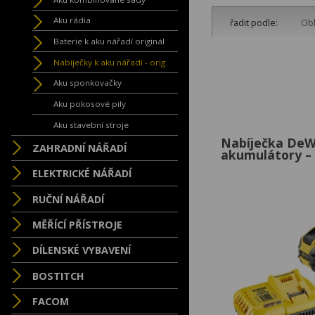
Aku rádia
řadit podle:
Obl
Baterie k aku nářadí originál
Nabíječky k aku nářadí - orig.
Aku sponkovačky
Aku pokosové pily
Aku stavební stroje
Nabíječka De
ZAHRADNÍ NÁŘADÍ
akumulátory –
ELEKTRICKÉ NÁŘADÍ
RUČNÍ NÁŘADÍ
MĚŘÍCÍ PŘÍSTROJE
DÍLENSKÉ VYBAVENÍ
BOSTITCH
FACOM