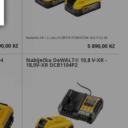
Nabíječka XR + 2 x aku DCBP518 POWERSTAK 18,0 V 5,0 Ah
90,00 Kč
5 890,00 Kč
04
Nabíječka DeWALT® 10,8 V-XR -
18,0V-XR DCB1104P2