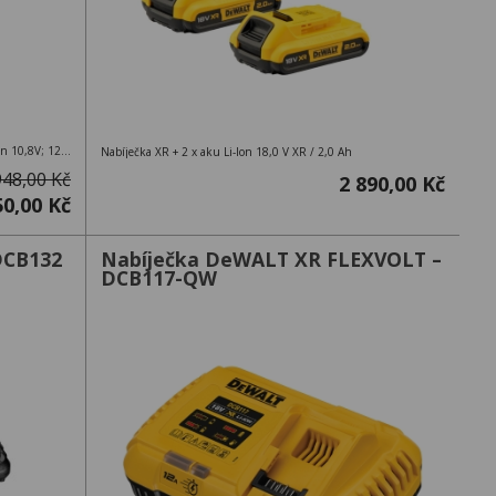
Nabíječka se čtyřmi porty 4A pro baterie DeWalt Li-ion 10,8V; 12V; 18V a 54V
Nabíječka XR + 2 x aku Li-Ion 18,0 V XR / 2,0 Ah
948,00 Kč
2 890,00 Kč
50,00 Kč
DCB132
Nabíječka DeWALT XR FLEXVOLT –
DCB117-QW