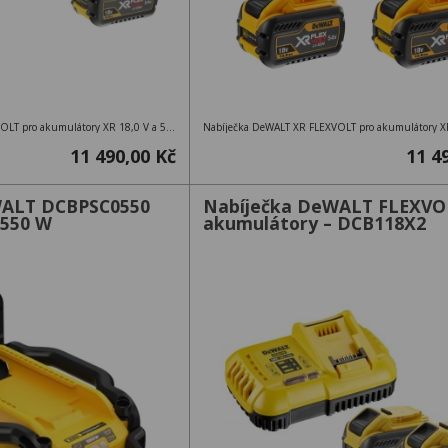
Nabíječka DeWALT XR FLEXVOLT pro akumulátory XR 18,0 V a 54,0 V + 3 akumulátory DCB547 – 18V 9,0Ah / 54V 3,0Ah
11 490,00 Kč
11 4
WALT DCBPSC0550
Nabíječka DeWALT FLEXVO
550 W
akumulátory – DCB118X2