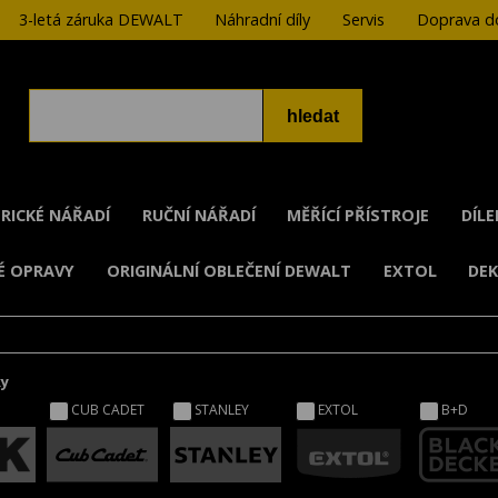
3-letá záruka DEWALT
Náhradní díly
Servis
Doprava do
RICKÉ NÁŘADÍ
RUČNÍ NÁŘADÍ
MĚŘÍCÍ PŘÍSTROJE
DÍL
É OPRAVY
ORIGINÁLNÍ OBLEČENÍ DEWALT
EXTOL
DE
ky
CUB CADET
STANLEY
EXTOL
B+D