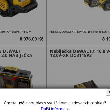
0550 POWERSHIFT™ 550 W
8 976,00 Kč
8 1
W DEWALT
Nabíječka DeWALT® 10,8 V-
2.0 NABÍJEČKA
18,0V-XR DCB115P3
Chcete udělit souhlas s využíváním sledovacích cookies?
Další informace