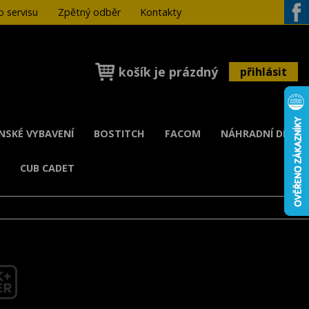
 servisu
Zpětný odběr
Kontakty
Face
košík je prázdný
přihlásit
ENSKÉ VYBAVENÍ
BOSTITCH
FACOM
NÁHRADNÍ DÍLY
K
CUB CADET