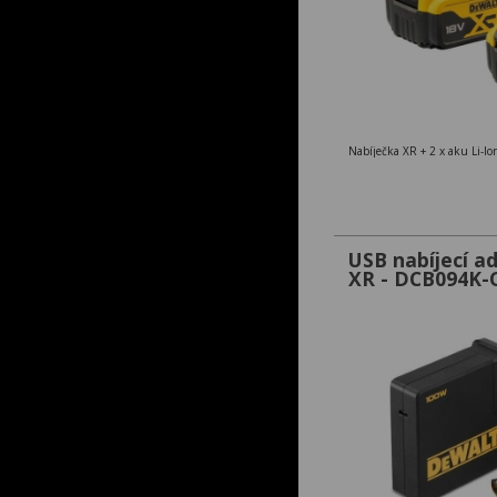
Nabíječka XR + 2 x aku Li-Io
USB nabíjecí 
XR - DCB094K