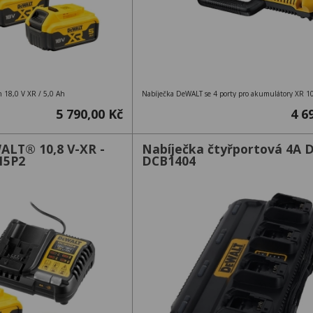
n 18,0 V XR / 5,0 Ah
Nabíječka DeWALT se 4 porty pro akumulátory XR 10,
5 790,00 Kč
4 6
ALT® 10,8 V-XR -
Nabíječka čtyřportová 4A 
15P2
DCB1404