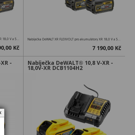
Nabíječka DeWALT XR FLEXVOLT pro akumulátory XR 18,0 V a 54,0 V + 2 akumulátory DCB547 – 18V 9,0Ah / 54V 3,0Ah
Nabíječka DeWALT XR FLEXVOLT pro akumulátory XR 18,0 V a 54,0 V + 2 akumulátory DCB546 – 18V 6,0Ah / 54V 2,0Ah
90,00 Kč
7 190,00 Kč
XR -
Nabíječka DeWALT® 10,8 V-XR -
18,0V-XR DCB1104H2
✕