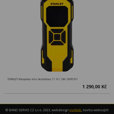
STANLEY Kompresor mini bezdrátový 11.1V / 2Ah SXIF0101
1 290,00 Kč
© BAND SERVIS CZ s.r.o. 2023, webdesign
inoWeb
, tvorba webových