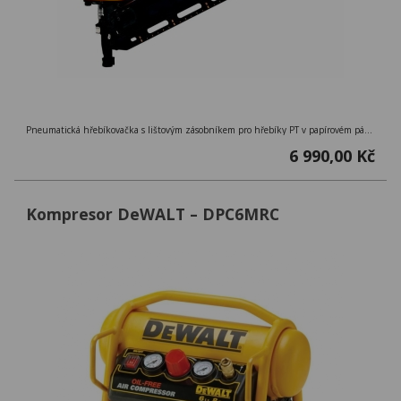
Pneumatická hřebíkovačka s lištovým zásobníkem pro hřebíky PT v papírovém pásku, délky 50-90mm a sklonem zásobníku 33°, F33PT-E
6 990,00 Kč
Kompresor DeWALT – DPC6MRC