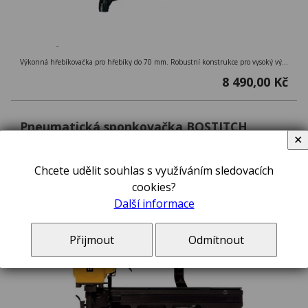
Výkonná hřebíkovačka pro hřebíky do 70 mm. Robustní konstrukce pro vysoký výkon a odolnost.
8 490,00 Kč
Pneumatická sponkovačka BOSTITCH
S5650-6-E
✕
Chcete udělit souhlas s využíváním sledovacích
cookies?
Další informace
Přijmout
Odmítnout