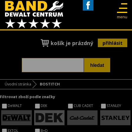
Facebook
menu
košík je prázdný
přihlásit
Úvodní stránka
BOSTITCH
Filtrovat zboží podle značky
DeWALT
DEK
CUB CADET
STANLEY
EXTOL
B+D