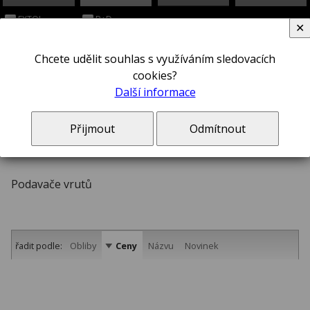
EXTOL
B+D
✕
Chcete udělit souhlas s využíváním sledovacích
cookies?
Další informace
Podavače vrutů
Přijmout
Odmítnout
Podavače vrutů
řadit podle:
Obliby
Ceny
Názvu
Novinek