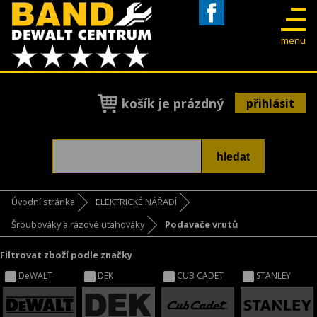
Facebook
menu
košík je prázdný
přihlásit
Úvodní stránka
ELEKTRICKÉ NÁŘADÍ
Šroubováky a rázové utahováky
Podavače vrutů
Filtrovat zboží podle značky
DeWALT
DEK
CUB CADET
STANLEY