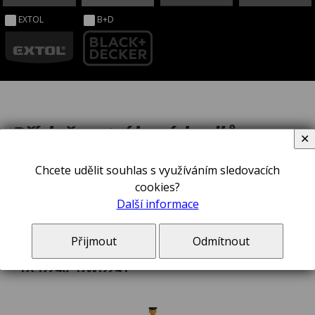
EXTOL
B+D
Příslušenství k míchadlům
✕
Chcete udělit souhlas s využíváním sledovacích
cookies?
řadit podle:
Obliby
Ceny
Názvu
Novinek
Další informace
Přijmout
Odmítnout
DeWALT® N519652 Metla pro míchadlo
DCD240, DWD241