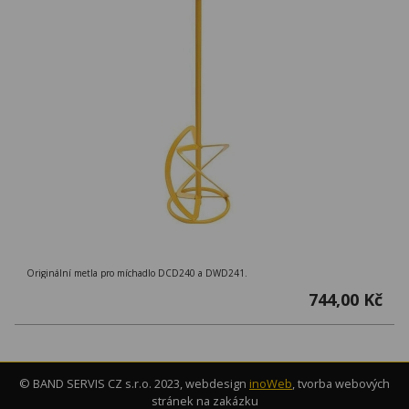
Originální metla pro míchadlo DCD240 a DWD241.
744,00 Kč
© BAND SERVIS CZ s.r.o. 2023, webdesign
inoWeb
, tvorba webových
stránek na zakázku