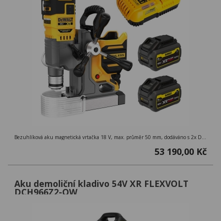
Bezuhlíková aku magnetická vrtačka 18 V, max. průměr 50 mm, dodáváno s 2x DCB547G, DCB118, doplňkovým sklíčidlem na kličku, kufr.
53 190,00 Kč
Aku demoliční kladivo 54V XR FLEXVOLT
DCH966Z2-QW