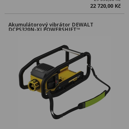
22 720,00 Kč
Akumulátorový vibrátor DEWALT
DCPS320N-XJ POWERSHIFT™