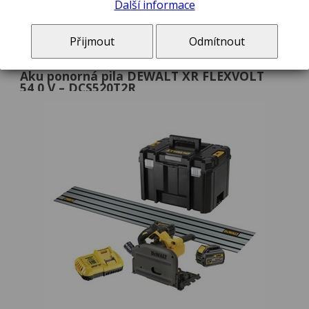
Další informace
Akumulátorová lišta DEWALT DCPS330N-XJ POWERSHIFT™
34 099,00 Kč
Přijmout
Odmítnout
Aku ponorná pila DEWALT XR FLEXVOLT
54,0 V – DCS520T2R