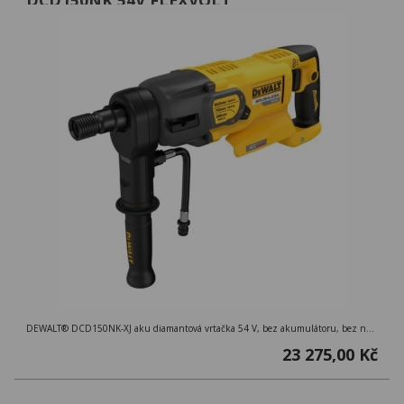
DEWALT® DCD150NK-XJ aku diamantová vrtačka 54 V, bez akumulátoru, bez nabíječky, kufřík
23 275,00 Kč