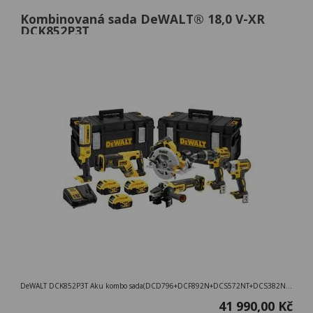
Kombinovaná sada DeWALT® 18,0 V-XR
DCK852P3T
DeWALT DCK852P3T Aku kombo sada(DCD796+DCF892N+DCS572NT+DCS382NT+DCH133NT+DCE530N+3x5,0Ah)Tstak
41 990,00 Kč