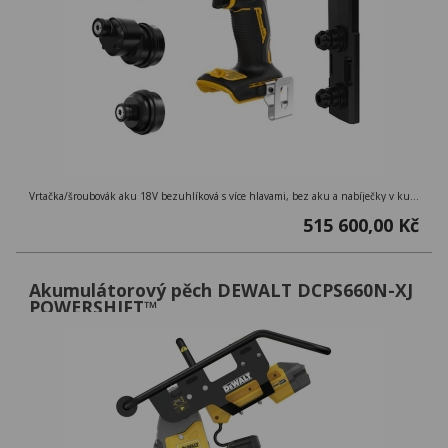
Vrtačka/šroubovák aku 18V bezuhlíková s více hlavami, bez aku a nabíječky v kufru Tstak.
515 600,00 Kč
Akumulátorový pěch DEWALT DCPS660N-XJ
POWERSHIFT™