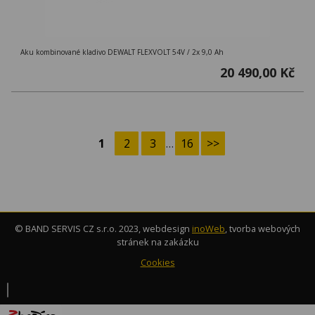
Aku kombinované kladivo DEWALT FLEXVOLT 54V / 2x 9,0 Ah
20 490,00 Kč
1
2
3
…
16
>>
© BAND SERVIS CZ s.r.o. 2023, webdesign
inoWeb
, tvorba webových
stránek na zakázku
Cookies