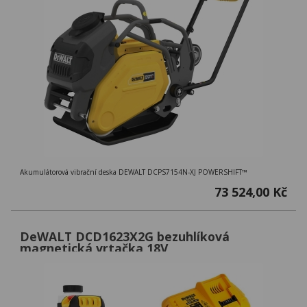
Akumulátorová vibrační deska DEWALT DCPS7154N-XJ POWERSHIFT™
73 524,00 Kč
DeWALT DCD1623X2G bezuhlíková
magnetická vrtačka 18V