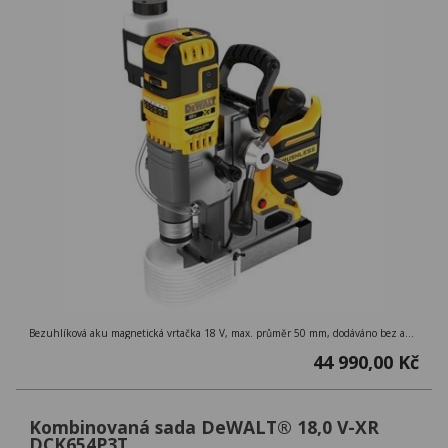
Bezuhlíková aku magnetická vrtačka 18 V, max. průměr 50 mm, dodáváno bez akumulátorů a nabíječky, s doplňkovým sklíčidlem na kličku, kufr.
44 990,00 Kč
Kombinovaná sada DeWALT® 18,0 V-XR
DCK654P3T