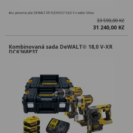
Aku ponorná pila DEWALT XR FLEXVOLT 54,0 V s vodící lištou
33 590,00 Kč
31 240,00 Kč
Kombinovaná sada DeWALT® 18,0 V-XR
DCK368P3T