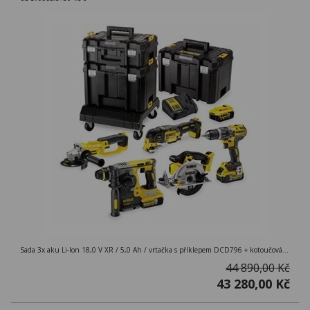
Sada 3x aku Li-Ion 18,0 V XR / 5,0 Ah / vrtačka s příklepem DCD796 + kotoučová pila DCS391+ rázový utahovák DCF887 + úhl. bruska 125 mm DCG412 + kladivo DCH273 + oscilační multibruska DCS355 + TSTAK Box II + TSTAK Box VI + TSTAK CART
44 890,00 Kč
43 280,00 Kč