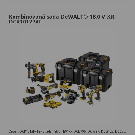
Kombinovaná sada DeWALT® 18,0 V-XR
DCK1012P4T
Dewalt DCK1012P4T aku sada nářadí 18V XR DCD796, DCF887, DCG405, DCS565, DCS382, DCH172, DCS356, DCS334, DCL040, DCE088NG18, 18 V XR 4x5Ah