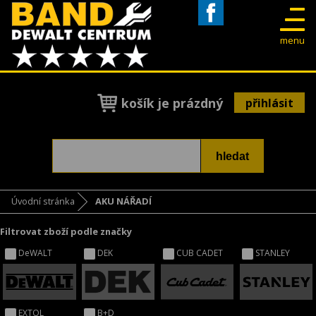
Facebook
menu
košík je prázdný
přihlásit
Úvodní stránka
AKU NÁŘADÍ
Filtrovat zboží podle značky
DeWALT
DEK
CUB CADET
STANLEY
EXTOL
B+D