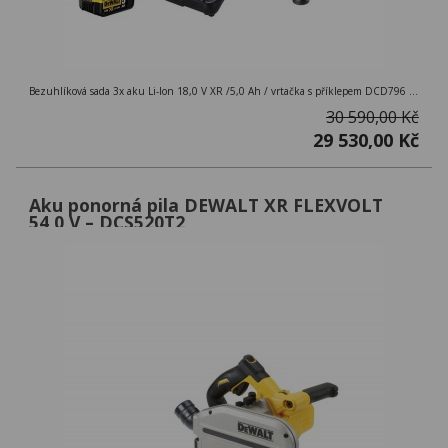
Bezuhlíková sada 3x aku Li-Ion 18,0 V XR /5,0 Ah / vrtačka s příklepem DCD796 + rázový utahovák DCF887 + kombinované kladivo DCH273+ kufr TSTAK II
30 590,00 Kč
29 530,00 Kč
Aku ponorná pila DEWALT XR FLEXVOLT
54,0 V – DCS520T2