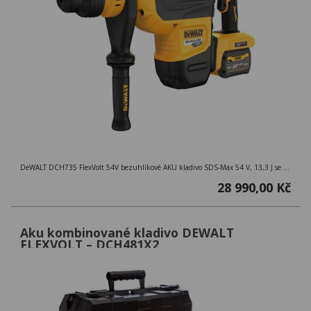
DeWALT DCH735 FlexVolt 54V bezuhlíkové AKU kladivo SDS-Max 54 V, 13,3 J se 2 akumulátory 9Ah a kufrem Tstak Řada strojů DEWALT 54 V XR FLEXVOLT
28 990,00 Kč
Aku kombinované kladivo DEWALT
FLEXVOLT – DCH481X2