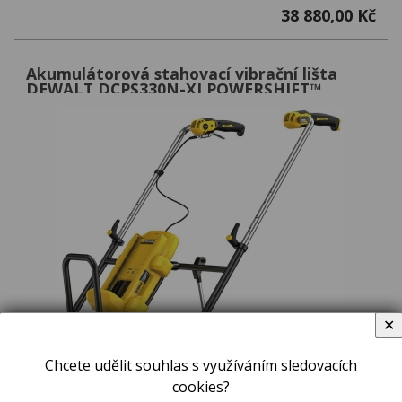
38 880,00 Kč
Akumulátorová stahovací vibrační lišta
DEWALT DCPS330N-XJ POWERSHIFT™
✕
Chcete udělit souhlas s využíváním sledovacích
cookies?