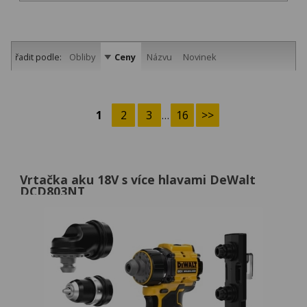
řadit podle:
Obliby
Ceny
Názvu
Novinek
1
2
3
…
16
>>
Vrtačka aku 18V s více hlavami DeWalt
DCD803NT