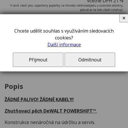
včetně DPH 21 %
V ceně zboží jsou započteny poplatky na likvidaci elektroodpadu a autorské odměny,
pokud se na toto zboží vztahují.
✕
na dotaz
Chcete udělit souhlas s využíváním sledovacích
cookies?
ks
Další informace
Akumulátorový pěch DEWALT DCPS660N-XJ 554 WH
Přijmout
Odmítnout
POWERSHIFT™
Popis
ŽÁDNÉ PALIVO! ŽÁDNÉ KABELY!
Zhutňovací pěch DeWALT POWERSHIFT™
Konstrukce nenáročná na údržbu a servis.