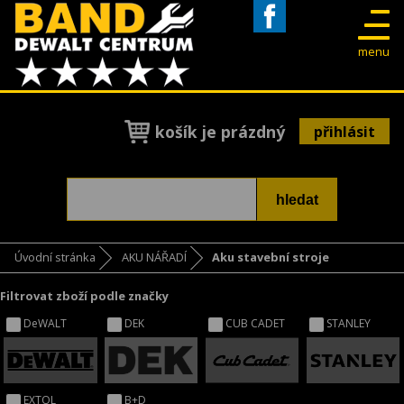
Facebook
menu
košík je prázdný
přihlásit
Úvodní stránka
AKU NÁŘADÍ
Aku stavební stroje
Filtrovat zboží podle značky
DeWALT
DEK
CUB CADET
STANLEY
EXTOL
B+D