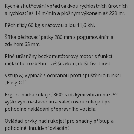
Rychlé zhutňování vpřed ve dvou rychlostních úrovních
s rychlostí až 14 m/min a plošným výkonem až 229 m².
Pěch třídy 60 kg s rázovou silou 11,6 kN.
Šířka pěchovací patky 280 mm s pogumováním a
zdvihem 65 mm.
Plně utěsněný bezkomutátorový motor s funkcí
měkkého rozběhu - vyšší výkon, delší životnost.
Vstup &; Vypínač s ochranou proti spuštění a funkcí
„Easy-Off“.
Ergonomická rukojeť 360° s nízkými vibracemi s 5°
výškovým nastavením a válečkovou rukojetí pro
pohodlné nakládání přepravního vozidla.
Ovládací prvky nad rukojetí pro snadný přístup a
pohodlné, intuitivní ovládání.