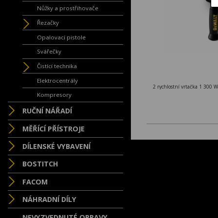
Nůžky a prostřihovače
Řezačky
Opalovací pistole
Svářečky
Čistící technika
Elektrocentrály
2 rychlostní vrtačka 1 300 W
Kompresory
RUČNÍ NÁŘADÍ
MĚŘÍCÍ PŘÍSTROJE
DÍLENSKÉ VYBAVENÍ
BOSTITCH
FACOM
NÁHRADNÍ DÍLY
NEVYZVEDNUTÉ OPRAVY