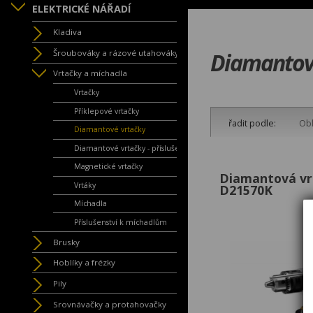
ELEKTRICKÉ NÁŘADÍ
Kladiva
Šroubováky a rázové utahováky
Diamantov
Vrtačky a míchadla
Vrtačky
Příklepové vrtačky
řadit podle:
Obl
Diamantové vrtačky
Diamantové vrtačky - příslušen
Magnetické vrtačky
Diamantová v
Vrtáky
D21570K
Míchadla
Příslušenství k míchadlům
Brusky
Hoblíky a frézky
Pily
Srovnávačky a protahovačky