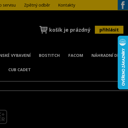
 servisu
Zpětný odběr
Kontakty
Face
košík je prázdný
přihlásit
ENSKÉ VYBAVENÍ
BOSTITCH
FACOM
NÁHRADNÍ DÍLY
K
CUB CADET