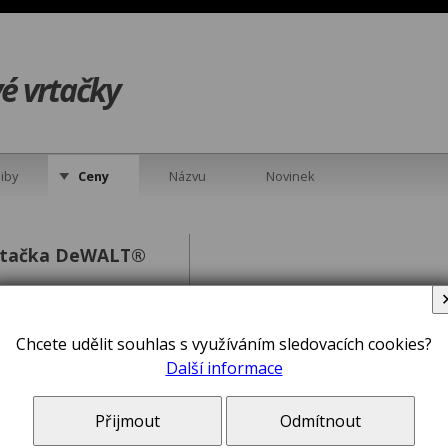
é vrtačky
iby
Ceny
Názvu
Novinek
rtačka DeWALT®
Chcete udělit souhlas s využíváním sledovacích cookies?
Další informace
Přijmout
Odmítnout