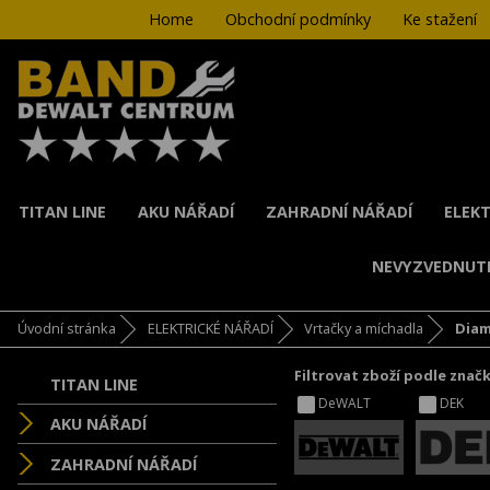
Home
Obchodní podmínky
Ke stažení
TITAN LINE
AKU NÁŘADÍ
ZAHRADNÍ NÁŘADÍ
ELEKT
NEVYZVEDNUT
Úvodní stránka
ELEKTRICKÉ NÁŘADÍ
Vrtačky a míchadla
Diam
Filtrovat zboží podle znač
TITAN LINE
DeWALT
DEK
AKU NÁŘADÍ
ZAHRADNÍ NÁŘADÍ