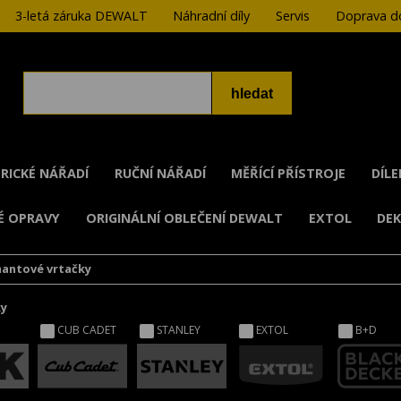
3-letá záruka DEWALT
Náhradní díly
Servis
Doprava do
RICKÉ NÁŘADÍ
RUČNÍ NÁŘADÍ
MĚŘÍCÍ PŘÍSTROJE
DÍL
É OPRAVY
ORIGINÁLNÍ OBLEČENÍ DEWALT
EXTOL
DE
antové vrtačky
ky
CUB CADET
STANLEY
EXTOL
B+D