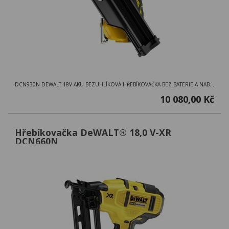
DCN930N DEWALT 18V AKU BEZUHLÍKOVÁ HŘEBÍKOVAČKA BEZ BATERIE A NABÍJEČKY
10 080,00 Kč
Hřebíkovačka DeWALT® 18,0 V-XR
DCN660N