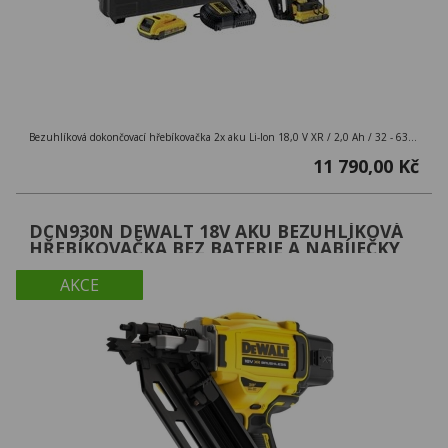
Bezuhlíková dokončovací hřebíkovačka 2x aku Li-Ion 18,0 V XR / 2,0 Ah / 32 - 63 mm
11 790,00 Kč
DCN930N DEWALT 18V AKU BEZUHLÍKOVÁ
HŘEBÍKOVAČKA BEZ BATERIE A NABÍJEČKY
AKCE