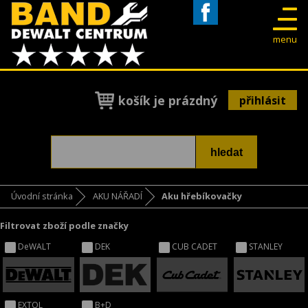
Facebook
menu
košík je prázdný
přihlásit
Úvodní stránka
AKU NÁŘADÍ
Aku hřebíkovačky
Filtrovat zboží podle značky
DeWALT
DEK
CUB CADET
STANLEY
EXTOL
B+D