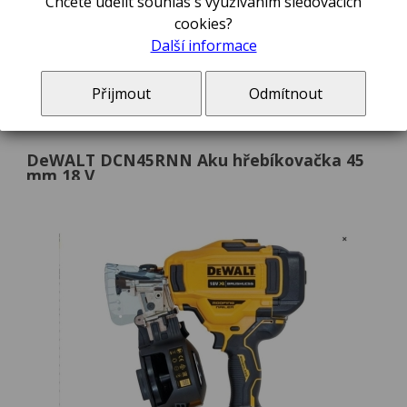
Chcete udělit souhlas s využíváním sledovacích
cookies?
Další informace
Bezuhlíková dokončovací hřebíkovačka 2x aku Li-Ion 18,0 V XR / 5,0 Ah / 32 - 63 mm
Přijmout
Odmítnout
13 460,00 Kč
DeWALT DCN45RNN Aku hřebíkovačka 45
mm 18 V