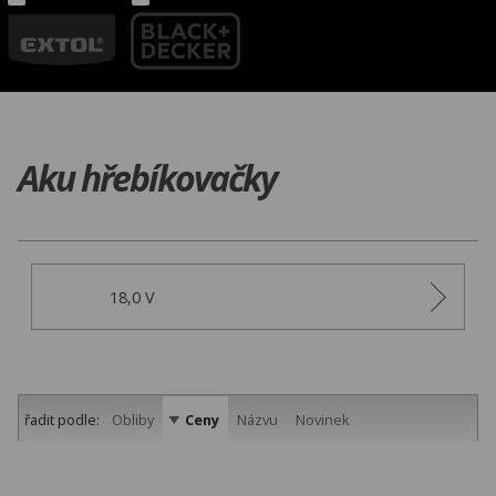
Aku hřebíkovačky
18,0 V
řadit podle:
Obliby
Ceny
Názvu
Novinek