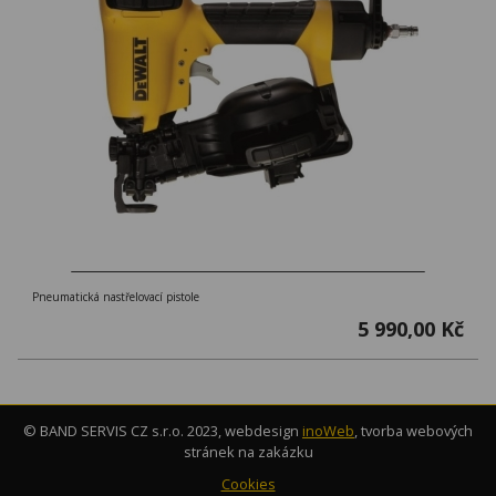
Pneumatická nastřelovací pistole
5 990,00 Kč
© BAND SERVIS CZ s.r.o. 2023, webdesign
inoWeb
, tvorba webových
stránek na zakázku
Cookies