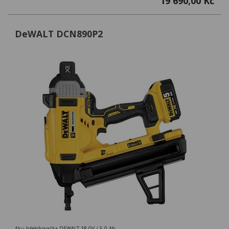
19 690,00 Kč
DeWALT DCN890P2
Aku hřebíkovačka DEWALT 18,0V / 5,0 Ah