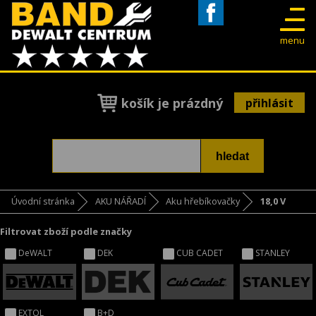
Facebook
menu
košík je prázdný
přihlásit
Úvodní stránka
AKU NÁŘADÍ
Aku hřebíkovačky
18,0 V
Filtrovat zboží podle značky
DeWALT
DEK
CUB CADET
STANLEY
EXTOL
B+D