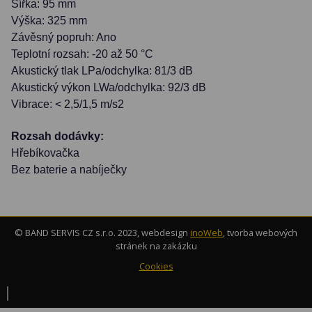
Šířka: 95 mm
Výška: 325 mm
Závěsný popruh: Ano
Teplotní rozsah: -20 až 50 °C
Akustický tlak LPa/odchylka: 81/3 dB
Akustický výkon LWa/odchylka: 92/3 dB
Vibrace: < 2,5/1,5 m/s2
Rozsah dodávky:
Hřebíkovačka
Bez baterie a nabíječky
© BAND SERVIS CZ s.r.o. 2023, webdesign
inoWeb
, tvorba webových
stránek na zakázku
Cookies