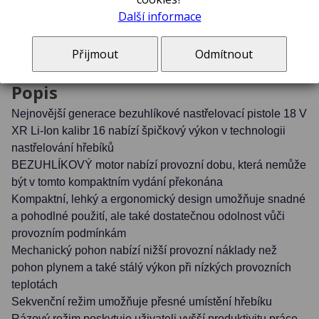
Další informace
Bezuhlíková dokončovací hřebíkovačka 18,0 V XR / bez
baterií a nabíječky/ 32 - 63 mm
Přijmout
Odmítnout
Popis
Nejnovější generace bezuhlíkové nastřelovací pistole 18 V
XR
Li-Ion
kalibr 16 nabízí špičkový výkon v technologii
nastřelování hřebíků
BEZUHLÍKOVÝ motor nabízí provozní dobu, která nemůže
být v tomto kompaktním vydání překonána
Kompaktní, lehký a ergonomický design umožňuje snadné
a pohodlné použití, ale také dostatečnou odolnost vůči
provozním podmínkám
Mechanický pohon nabízí nižší provozní náklady než
pohon plynem a také stálý výkon při nízkých provozních
teplotách
Sekvenční režim umožňuje přesné umístění hřebíku
Rázový režim poskytuje uživateli vyšší produktivitu práce,