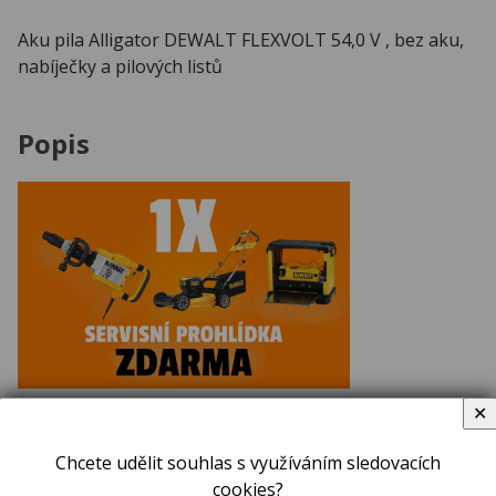
Aku pila Alligator DEWALT FLEXVOLT 54,0 V , bez aku,
nabíječky a pilových listů
Popis
✕
Pila Alligator DEWALT FLEXVOLT 430 mm – DCS397N
Chcete udělit souhlas s využíváním sledovacích
Rysy, znaky
cookies?