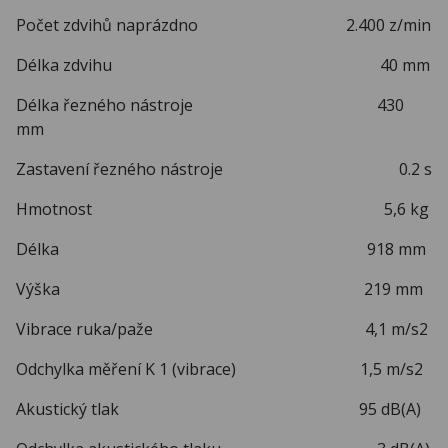
Počet zdvihů naprázdno 2.400 z/min
Délka zdvihu 40 mm
Délka řezného nástroje 430
mm
Zastavení řezného nástroje 0.2 s
Hmotnost 5,6 kg
Délka 918 mm
Výška 219 mm
Vibrace ruka/paže 4,1 m/s2
Odchylka měření K 1 (vibrace) 1,5 m/s2
Akustický tlak 95 dB(A)