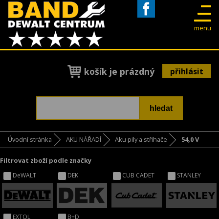
Facebook
menu
košík je prázdný
přihlásit
Úvodní stránka
AKU NÁŘADÍ
Aku pily a střihače
54,0 V
Filtrovat zboží podle značky
DeWALT
DEK
CUB CADET
STANLEY
EXTOL
B+D