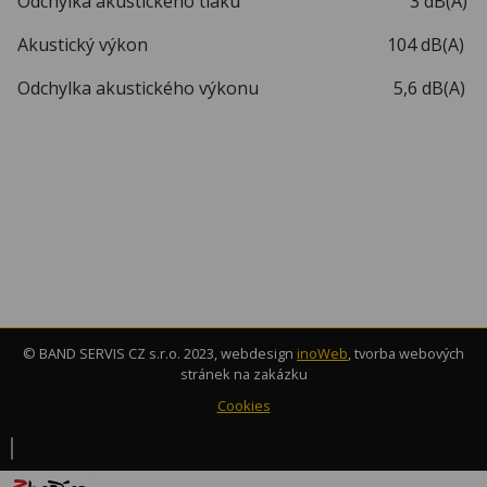
Odchylka akustického tlaku 3 dB(A)
Akustický výkon 104 dB(A)
Odchylka akustického výkonu 5,6 dB(A)
© BAND SERVIS CZ s.r.o. 2023, webdesign
inoWeb
, tvorba webových
stránek na zakázku
Cookies