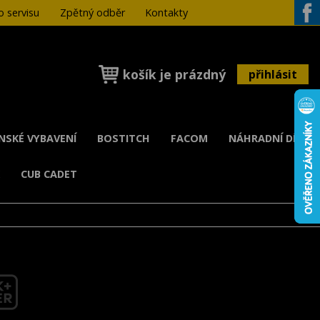
 servisu
Zpětný odběr
Kontakty
Face
košík je prázdný
přihlásit
ENSKÉ VYBAVENÍ
BOSTITCH
FACOM
NÁHRADNÍ DÍLY
K
CUB CADET