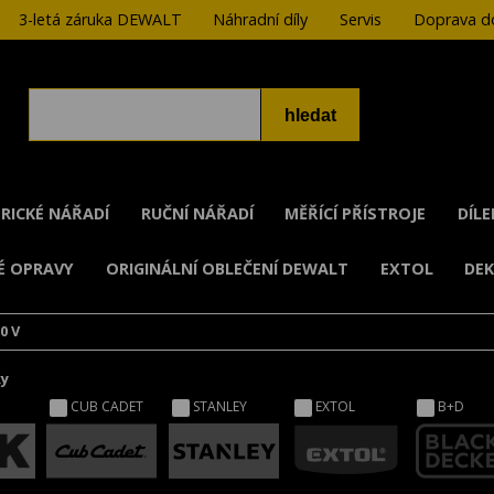
3-letá záruka DEWALT
Náhradní díly
Servis
Doprava do
RICKÉ NÁŘADÍ
RUČNÍ NÁŘADÍ
MĚŘÍCÍ PŘÍSTROJE
DÍL
É OPRAVY
ORIGINÁLNÍ OBLEČENÍ DEWALT
EXTOL
DE
0 V
ky
CUB CADET
STANLEY
EXTOL
B+D