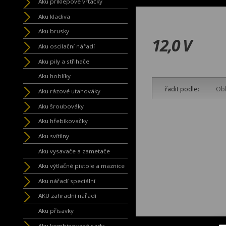
Aku příklepové vrtačky
Aku kladiva
Aku brusky
12,0 V
Aku oscilační nářadí
Aku pily a střihače
Aku hoblíky
řadit podle:
Obl
Aku rázové utahováky
Aku šroubováky
Aku hřebíkovačky
Aku svítilny
Aku vysavače a zametače
Aku výtlačné pistole a maznice
Aku nářadí speciální
AKU zahradní nářadí
Aku přísavky
Aku kombinované sady