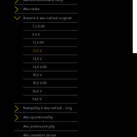
Aku rádia
Baterie k aku nářadí originál
7,2 V-XR
9,6 V
12 V-XR
12,0 V
14,4 V
14,4 V-XR
18,0 V
18,0 V-XR
36,0 V
54,0 V
Nabíječky k aku nářadí - orig.
Aku sponkovačky
Aku pokosové pily
Aku stavební stroje