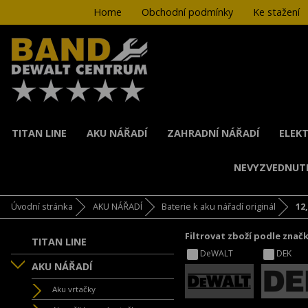
Home
Obchodní podmínky
Ke stažení
TITAN LINE
AKU NÁŘADÍ
ZAHRADNÍ NÁŘADÍ
ELEKT
NEVYZVEDNUT
Úvodní stránka
AKU NÁŘADÍ
Baterie k aku nářadí originál
12,
Filtrovat zboží podle znač
TITAN LINE
DeWALT
DEK
AKU NÁŘADÍ
Aku vrtačky