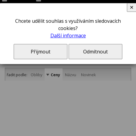
✕
Chcete udělit souhlas s využíváním sledovacích
cookies?
Další informace
Dílenské zvedáky
Přijmout
Odmítnout
řadit podle:
Obliby
Ceny
Názvu
Novinek