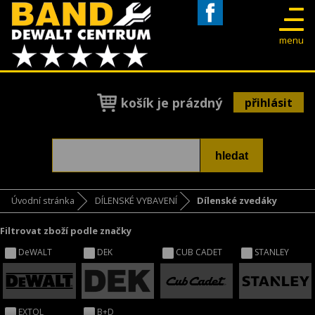
Facebook
menu
košík je prázdný
přihlásit
Úvodní stránka
DÍLENSKÉ VYBAVENÍ
Dílenské zvedáky
Filtrovat zboží podle značky
DeWALT
DEK
CUB CADET
STANLEY
EXTOL
B+D