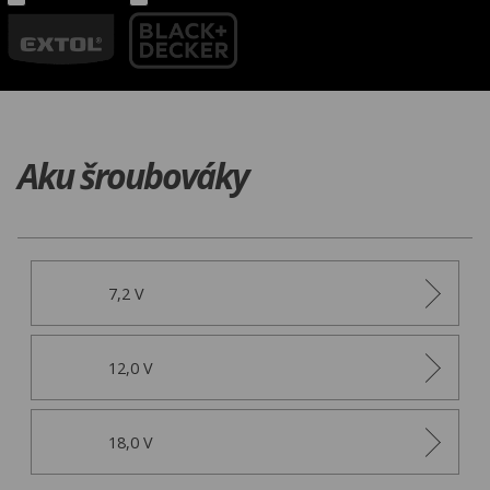
Aku šroubováky
7,2 V
12,0 V
18,0 V