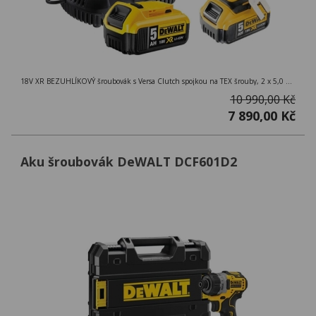
18V XR BEZUHLÍKOVÝ šroubovák s Versa Clutch spojkou na TEX šrouby, 2 x 5,0 Ah akumulátor, nabíječka, kufr Tstak
10 990,00 Kč
7 890,00 Kč
Aku šroubovák DeWALT DCF601D2