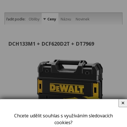
řadit podle:
Obliby
Ceny
Názvu
Novinek
DCH133M1 + DCF620D2T + DT7969
✕
Chcete udělit souhlas s využíváním sledovacích
cookies?