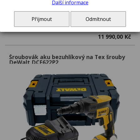
Další informace
Přijmout
Odmítnout
Sada pro sádrokartonáře - aku kladivo 18V DCH133M1 + šroubovák DCF620D2T + DT7969
11 990,00 Kč
Šroubovák aku bezuhlíkový na Tex šrouby
DeWalt DCF622P2