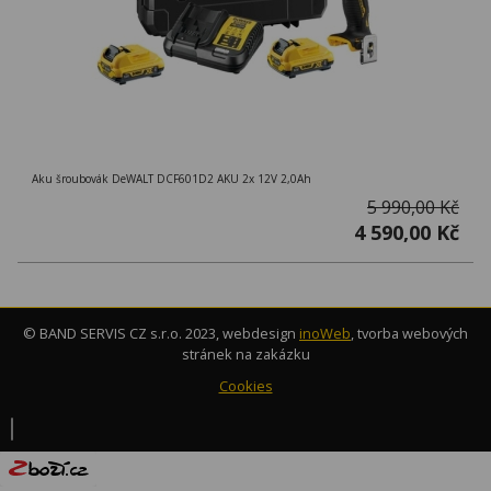
Aku šroubovák DeWALT DCF601D2 AKU 2x 12V 2,0Ah
5 990,00 Kč
4 590,00 Kč
© BAND SERVIS CZ s.r.o. 2023, webdesign
inoWeb
, tvorba webových
stránek na zakázku
Cookies