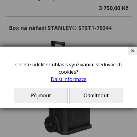
3 750,00 Kč
Box na nářadí STANLEY® STST1-70344
✕
Chcete udělit souhlas s využíváním sledovacích
cookies?
Další informace
Přijmout
Odmítnout