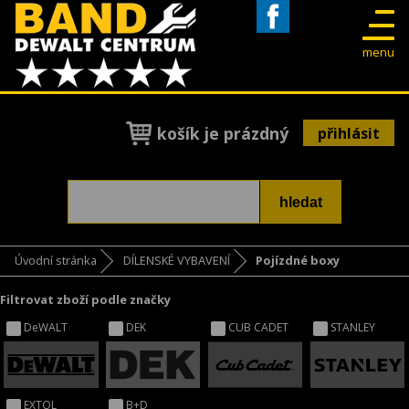
Facebook
menu
košík je prázdný
přihlásit
Úvodní stránka
DÍLENSKÉ VYBAVENÍ
Pojízdné boxy
Filtrovat zboží podle značky
DeWALT
DEK
CUB CADET
STANLEY
EXTOL
B+D