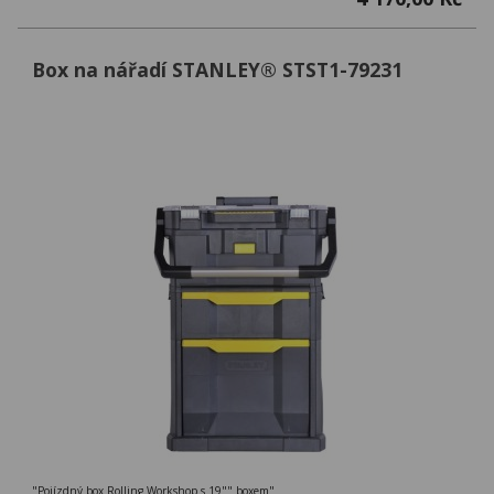
Box na nářadí STANLEY® STST1-79231
"Pojízdný box Rolling Workshop s 19"" boxem"