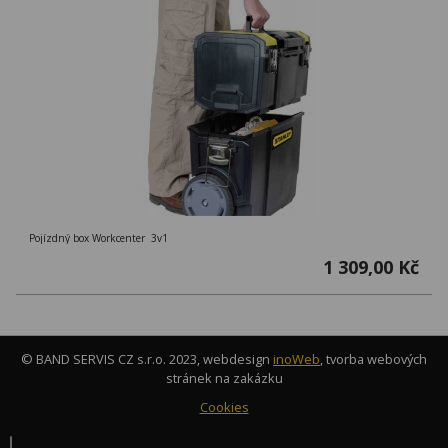
Pojízdný box Workcenter 3v1
1 309,00 Kč
© BAND SERVIS CZ s.r.o. 2023, webdesign
inoWeb
, tvorba webových
stránek na zakázku
Cookies