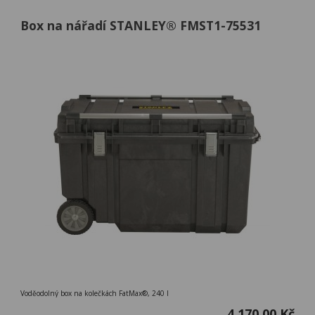
Box na nářadí STANLEY® FMST1-75531
Voděodolný box na kolečkách FatMax®, 240 l
4 170,00 Kč