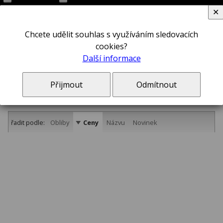
✕
Chcete udělit souhlas s využíváním sledovacích
cookies?
Další informace
Nůžky a prostřihovače
Přijmout
Odmítnout
řadit podle:
Obliby
Ceny
Názvu
Novinek