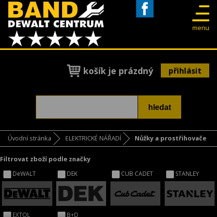
Facebook
menu
košík je prázdný
přihlásit
Úvodní stránka
ELEKTRICKÉ NÁŘADÍ
Nůžky a prostřihovače
Filtrovat zboží podle značky
DeWALT
DEK
CUB CADET
STANLEY
EXTOL
B+D