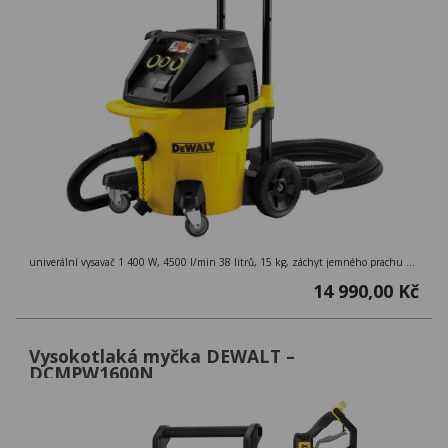
univerální vysavač 1 400 W, 4500 l/min 38 litrů, 15 kg, záchyt jemného prachu 99,9 %, třída M ( > 0,1mg/m3 ), externí zásuvka
14 990,00 Kč
Vysokotlaká myčka DEWALT –
DCMPW1600N