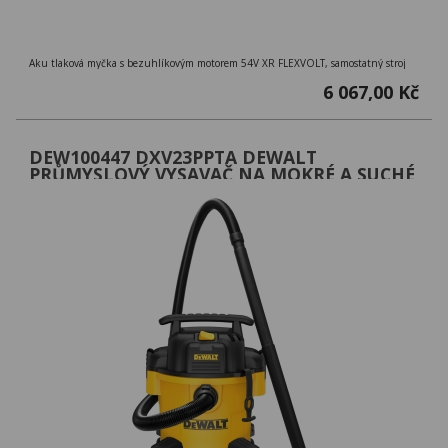
Aku tlaková myčka s bezuhlíkovým motorem 54V XR FLEXVOLT, samostatný stroj
6 067,00 Kč
DEW100447 DXV23PPTA DEWALT
PRŮMYSLOVÝ VYSAVAČ NA MOKRÉ A SUCHÉ
VYSÁVÁNÍ ,1250W,23L NÁDOBA A
PŘÍSLUŠENSTVÍ