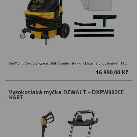
DeWALT průmyslový vysavač 38litrů s automatickým oklepem s příslušenstvím 1400W DWV905MKIT
16 990,00 Kč
Vysokotlaká myčka DEWALT – DXPW002CE
KART