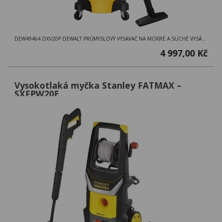
DEW49464 DXV20P DEWALT PRŮMYSLOVÝ VYSAVAČ NA MOKRÉ A SUCHÉ VYSÁVÁNÍ ,1050W,20L NÁDOBA A PŘÍSLUŠENSTVÍ
4 997,00 Kč
Vysokotlaká myčka Stanley FATMAX –
SXFPW20E