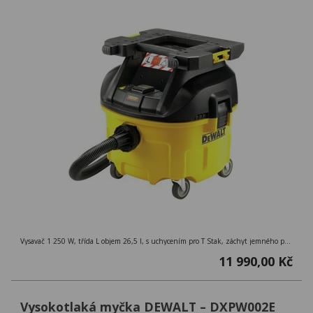
Vysavač 1 250 W, třída L objem 26,5 l, s uchycením pro T Stak, záchyt jemného prachu99 %, třída L ( > 1mg/m3 ), externí zásuvka
11 990,00 Kč
Vysokotlaká myčka DEWALT – DXPW002E