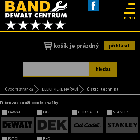
Facebook
menu
košík je prázdný
přihlásit
Úvodní stránka
ELEKTRICKÉ NÁŘADÍ
Čistící technika
Filtrovat zboží podle značky
DeWALT
DEK
CUB CADET
STANLEY
EXTOL
B+D