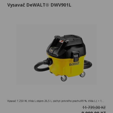
Vysavač DeWALT® DWV901L
Vysavač 1 250 W, třída L objem 26,5 l, záchyt jemného prachu99 %, třída L ( > 1mg/m3 ), externí zásuvka
11 739,00 Kč