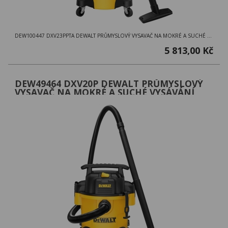
DEW100447 DXV23PPTA DEWALT PRŮMYSLOVÝ VYSAVAČ NA MOKRÉ A SUCHÉ VYSÁVÁNÍ ,1250W,23L NÁDOBA A PŘÍSLUŠENSTVÍ
5 813,00 Kč
DEW49464 DXV20P DEWALT PRŮMYSLOVÝ
VYSAVAČ NA MOKRÉ A SUCHÉ VYSÁVÁNÍ
,1050W,20L NÁDOBA A PŘÍSLUŠENSTVÍ