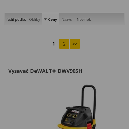
řadit podle:
Obliby
Ceny
Názvu
Novinek
1
2
>>
Vysavač DeWALT® DWV905H