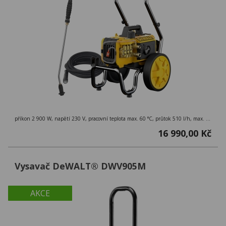
příkon 2 900 W, napětí 230 V, pracovní teplota max. 60 °C, průtok 510 l/h, max. tlak 180 bar, délka hadice 10 m, hmotnost 29 kg, tryska, pistolová rukojeť, hadice
16 990,00 Kč
Vysavač DeWALT® DWV905M
AKCE