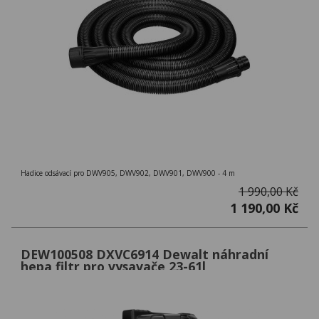
Hadice odsávací pro DWV905, DWV902, DWV901, DWV900 - 4 m
1 990,00 Kč
1 190,00 Kč
DEW100508 DXVC6914 Dewalt náhradní
hepa filtr pro vysavače 23-61l