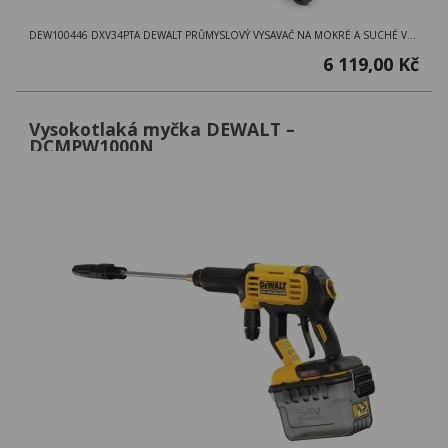
DEW100446 DXV34PTA DEWALT PRŮMYSLOVÝ VYSAVAČ NA MOKRÉ A SUCHÉ VYSÁVÁNÍ ,1200W,34L NÁDOBA A PŘÍSLUŠENSTVÍ
6 119,00 Kč
Vysokotlaká myčka DEWALT –
DCMPW1000N