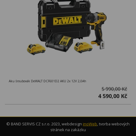
Aku šroubovák DeWALT DCF601D2 AKU 2x 12V 2,0Ah
5 990,00 Kč
4 590,00 Kč
© BAND SERVIS CZ s.r.o. 2023, webdesign
inoWeb
, tvorba webových
stránek na zakázku