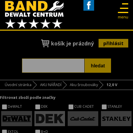
Facebook
menu
košík je prázdný
přihlásit
Úvodní stránka
AKU NÁŘADÍ
Aku šroubováky
12,0 V
Filtrovat zboží podle značky
DeWALT
DEK
CUB CADET
STANLEY
EXTOL
B+D