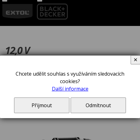
12,0 V
✕
Chcete udělit souhlas s využíváním sledovacích
řadit podle:
Obliby
Ceny
Názvu
Novinek
cookies?
Další informace
Aku šroubovák DeWALT DCF601D2
Přijmout
Odmítnout