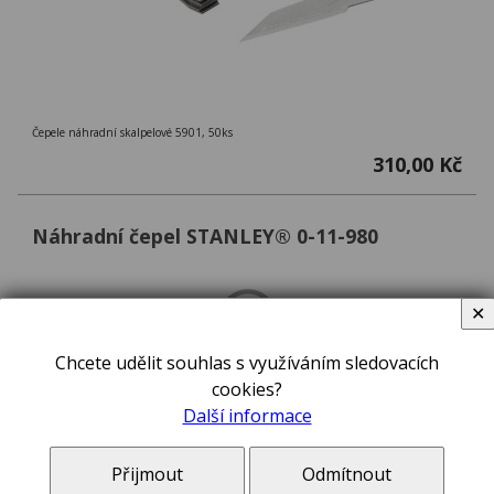
Čepele náhradní skalpelové 5901, 50ks
310,00 Kč
Náhradní čepel STANLEY® 0-11-980
✕
Chcete udělit souhlas s využíváním sledovacích
cookies?
Další informace
Čepel na linoleum a kůži 1998
230,00 Kč
Přijmout
Odmítnout