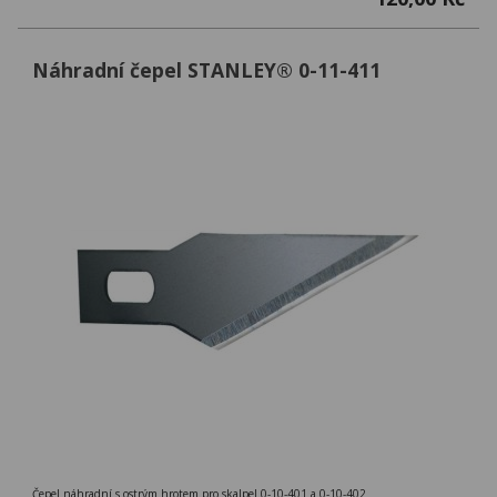
Náhradní čepel STANLEY® 0-11-411
Čepel náhradní s ostrým hrotem pro skalpel 0-10-401 a 0-10-402