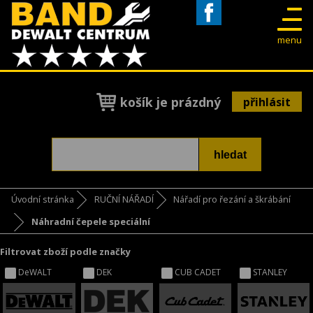
Facebook
menu
košík je prázdný
přihlásit
Úvodní stránka
RUČNÍ NÁŘADÍ
Nářadí pro řezání a škrábání
Náhradní čepele speciální
Filtrovat zboží podle značky
DeWALT
DEK
CUB CADET
STANLEY