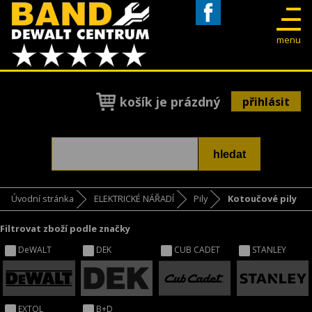
Facebook
menu
košík je prázdný
přihlásit
Úvodní stránka
ELEKTRICKÉ NÁŘADÍ
Pily
Kotoučové pily
Filtrovat zboží podle značky
DeWALT
DEK
CUB CADET
STANLEY
EXTOL
B+D