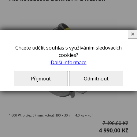
✕
Chcete udělit souhlas s využíváním sledovacích
cookies?
Další informace
Přijmout
Odmítnout
1 600 W, prořez 67 mm, kotouč 190 x 30 mm 4,0 kg + kufr
7 490,00 Kč
4 990,00 Kč