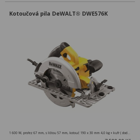
Kotoučová pila DeWALT® DWE576K
1 600 W, prořez 67 mm, s lištou 57 mm, kotouč 190 x 30 mm 4,0 kg + kufr ( dodváno bez vodící lišty. Lze použít vodíci lišty k DWS520K )