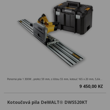
Ponorná pila 1 300W , prořez 59 mm, s lištou 55 mm, kotouč 165 x 20 mm, 5,6kg, včetně vodící lišty 150 cm
9 450,00 Kč
Kotoučová pila DeWALT® DWS520KT