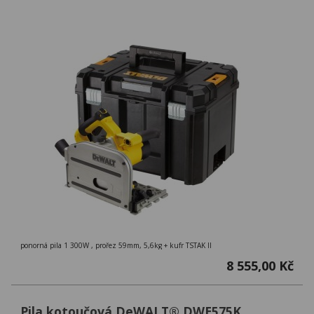
ponorná pila 1 300W , prořez 59mm, 5,6kg + kufr TSTAK II
8 555,00 Kč
Pila kotoučová DeWALT® DWE575K