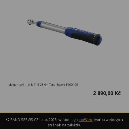
Momentový klíč 1/4" 5-25Nm Tona Expert E100105
2 890,00 Kč
© BAND SERVIS CZ s.r.o. 2023, webdesign
inoWeb
, tvorba webových
stránek na zakázku