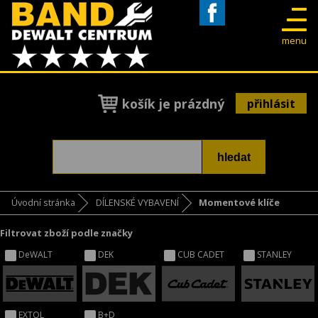
Facebook
menu
košík je prázdný
přihlásit
Úvodní stránka
DÍLENSKÉ VYBAVENÍ
Momentové klíče
Filtrovat zboží podle značky
DeWALT
DEK
CUB CADET
STANLEY
EXTOL
B+D