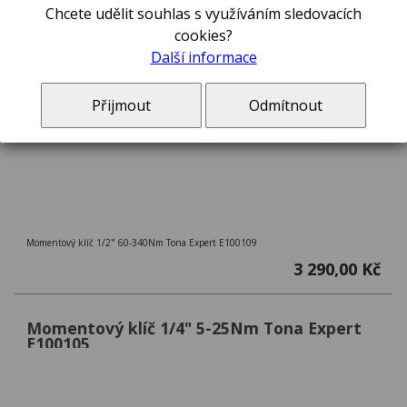
Chcete udělit souhlas s využíváním sledovacích
cookies?
Další informace
Přijmout
Odmítnout
Momentový klíč 1/2" 60-340Nm Tona Expert E100109
3 290,00 Kč
Momentový klíč 1/4" 5-25Nm Tona Expert
E100105