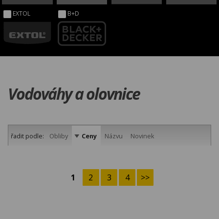
EXTOL
B+D
Vodováhy a olovnice
řadit podle:
Obliby
Ceny
Názvu
Novinek
1
2
3
4
>>