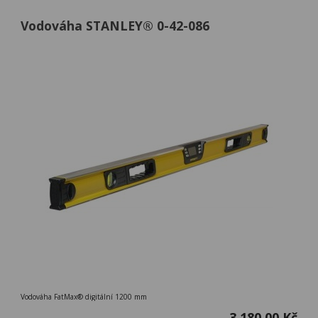
Vodováha STANLEY® 0-42-086
Vodováha FatMax® digitální 1200 mm
3 180,00 Kč