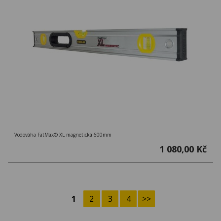
Vodováha FatMax® XL magnetická 600mm
1 080,00 Kč
1
2
3
4
>>