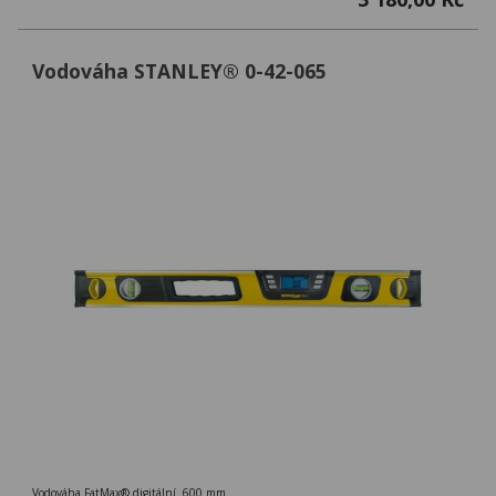
Vodováha STANLEY® 0-42-065
Vodováha FatMax® digitální 600 mm