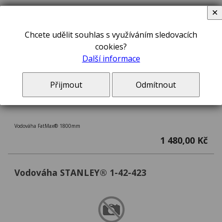
✕
Chcete udělit souhlas s využíváním sledovacích
cookies?
Další informace
Přijmout
Odmítnout
Vodováha FatMax® 1800mm
1 480,00 Kč
Vodováha STANLEY® 1-42-423