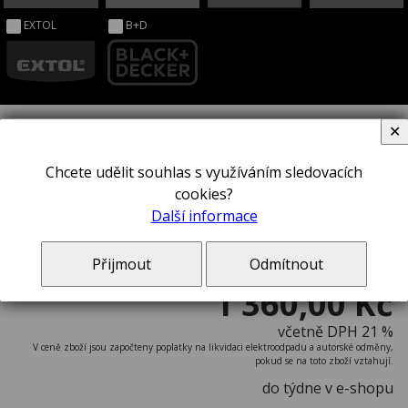
EXTOL
B+D
✕
Vodováha STANLEY® 1-42-423
Chcete udělit souhlas s využíváním sledovacích
cookies?
Další informace
Přijmout
Odmítnout
1 360,00 Kč
včetně DPH 21 %
V ceně zboží jsou započteny poplatky na likvidaci elektroodpadu a autorské odměny,
pokud se na toto zboží vztahují.
do týdne v e-shopu