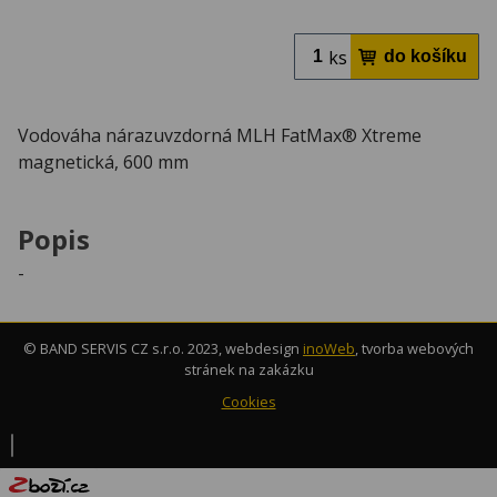
ks
Vodováha nárazuvzdorná MLH FatMax® Xtreme
magnetická, 600 mm
Popis
-
© BAND SERVIS CZ s.r.o. 2023, webdesign
inoWeb
, tvorba webových
stránek na zakázku
Cookies