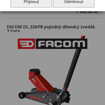
Přijmout
Odmítnout
DL.2LP FACOM zvedák pojízdný nízkoprofilový 2t
7 990,00 Kč
FACOM DL.32APB pojízdný dílenský zvedák
3 tuny