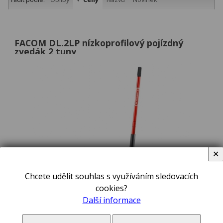
FACOM DL.2LP nízkoprofilový pojízdný
zvedák 2 tuny
✕
Chcete udělit souhlas s využíváním sledovacích
cookies?
Další informace