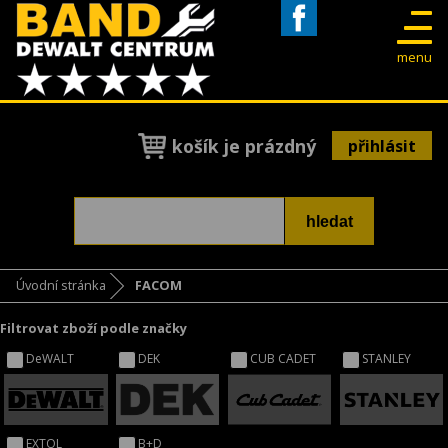
Facebook
menu
košík je prázdný
přihlásit
Úvodní stránka
FACOM
Filtrovat zboží podle značky
DeWALT
DEK
CUB CADET
STANLEY
EXTOL
B+D