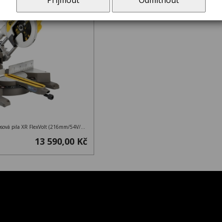
Přijmout
Odmítnout
DeWALT DCS777N Aku pokosová pila XR FlexVolt (216mm/54V/bez aku)
13 590,00 Kč