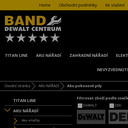
Home
Obchodní podmínky
Ke stažení
TITAN LINE
AKU NÁŘADÍ
ZAHRADNÍ NÁŘADÍ
ELEKT
NEVYZVEDNUT
Úvodní stránka
AKU NÁŘADÍ
Aku pokosové pily
Filtrovat zboží podle znač
TITAN LINE
DeWALT
DEK
AKU NÁŘADÍ
Aku vrtačky