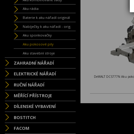
Aku rádia
Baterie k aku nářadí originál
Nabíječky k aku nářadí - orig.
Aku sponkovačky
Aku pokosové pily
Aku stavební stroje
ZAHRADNÍ NÁŘADÍ
ELEKTRICKÉ NÁŘADÍ
RUČNÍ NÁŘADÍ
MĚŘÍCÍ PŘÍSTROJE
DÍLENSKÉ VYBAVENÍ
BOSTITCH
FACOM