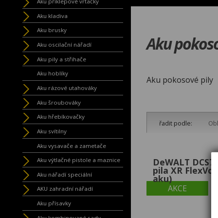
Aku příklepové vrtačky
Aku kladiva
Aku brusky
Aku pokoso
Aku oscilační nářadí
Aku pily a střihače
Aku hoblíky
Aku pokosové pily
Aku rázové utahováky
Aku šroubováky
Aku hřebíkovačky
řadit podle:
Obl
Aku svítilny
Aku vysavače a zametače
DeWALT DCS77
Aku výtlačné pistole a maznice
pila XR FlexVo
Aku nářadí speciální
aku)
AKCE
AKU zahradní nářadí
Aku přísavky
Aku kombinované sady