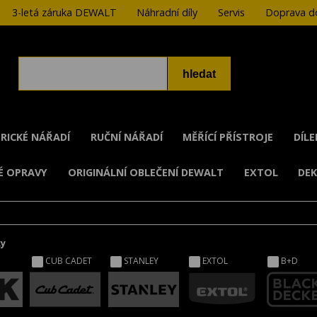
3-letá záruka DEWALT
Náhradní díly
Servis
Doprava do
RICKÉ NÁŘADÍ
RUČNÍ NÁŘADÍ
MĚŘÍCÍ PŘÍSTROJE
DÍL
É OPRAVY
ORIGINÁLNÍ OBLEČENÍ DEWALT
EXTOL
DE
ky
CUB CADET
STANLEY
EXTOL
B+D