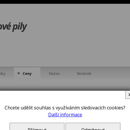
vé pily
iby
Ceny
Názvu
Novinek
7N Aku pokosová
lt (216mm/54V/bez
Chcete udělit souhlas s využíváním sledovacích cookies?
Další informace