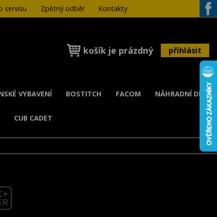
 servisu
Zpětný odběr
Kontakty
Face
košík je prázdný
přihlásit
ENSKÉ VYBAVENÍ
BOSTITCH
FACOM
NÁHRADNÍ DÍLY
K
CUB CADET