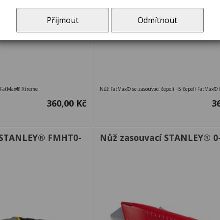
Přijmout
Odmítnout
 FatMax® Xtreme
Nůž FatMax® se zasouvací čepelí +5 čepelí FatMax®
360,00 Kč
3
í STANLEY® FMHT0-
Nůž zasouvací STANLEY® 0