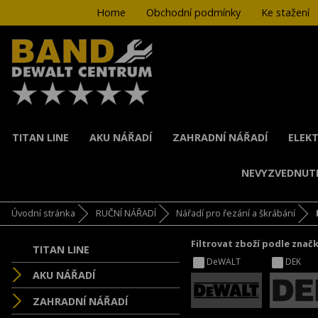
Home
Obchodní podmínky
Ke stažení
TITAN LINE
AKU NÁŘADÍ
ZAHRADNÍ NÁŘADÍ
ELEKT
NEVYZVEDNUT
Úvodní stránka
RUČNÍ NÁŘADÍ
Nářadí pro řezání a škrábání
Filtrovat zboží podle znač
TITAN LINE
DeWALT
DEK
AKU NÁŘADÍ
ZAHRADNÍ NÁŘADÍ