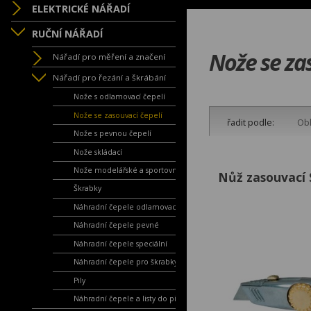
ELEKTRICKÉ NÁŘADÍ
RUČNÍ NÁŘADÍ
Nože se za
Nářadí pro měření a značení
Nářadí pro řezání a škrábání
Nože s odlamovací čepelí
Nože se zasouvací čepelí
řadit podle:
Obl
Nože s pevnou čepelí
Nože skládací
Nože modelářské a sportovní
Nůž zasouvací
Škrabky
Náhradní čepele odlamovací
Náhradní čepele pevné
Náhradní čepele speciální
Náhradní čepele pro škrabky
Pily
Náhradní čepele a listy do pil