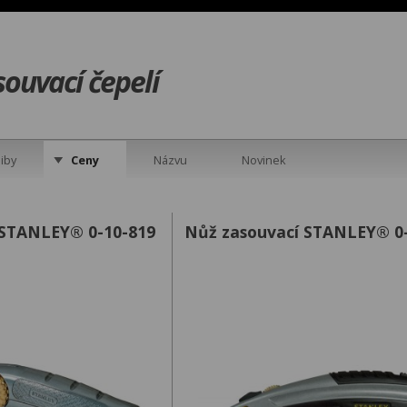
souvací čepelí
iby
Ceny
Názvu
Novinek
 STANLEY® 0-10-819
Nůž zasouvací STANLEY® 0