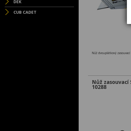
DEK
CUB CADET
Nůž dvouplátkový zasouvací
Nůž zasouvac
10288