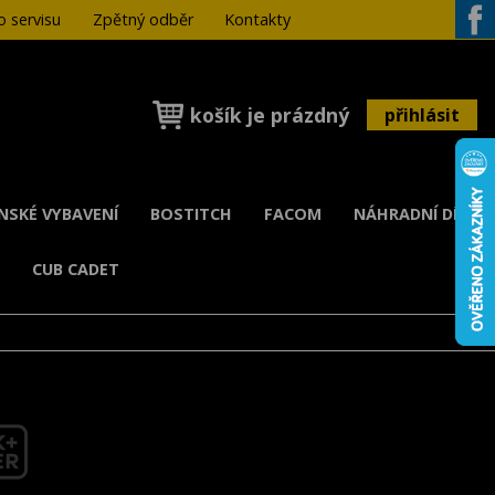
 servisu
Zpětný odběr
Kontakty
Face
košík je prázdný
přihlásit
ENSKÉ VYBAVENÍ
BOSTITCH
FACOM
NÁHRADNÍ DÍLY
K
CUB CADET