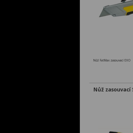
Nůž FatMax zasouvací EXO
Nůž zasouvací