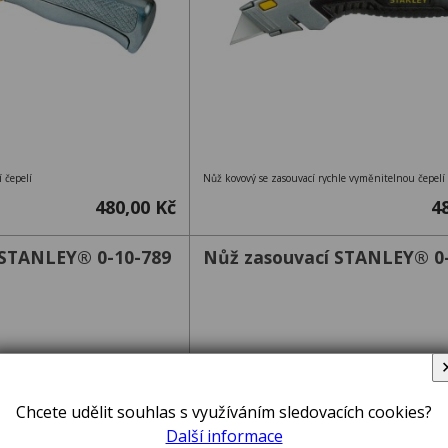
 čepelí
Nůž kovový se zasouvací rychle vyměnitelnou čepelí
480,00 Kč
4
 STANLEY® 0-10-789
Nůž zasouvací STANLEY® 0
Chcete udělit souhlas s využíváním sledovacích cookies?
Další informace