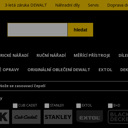
3-letá záruka DEWALT
Náhradní díly
Servis
Doprava do
RICKÉ NÁŘADÍ
RUČNÍ NÁŘADÍ
MĚŘÍCÍ PŘÍSTROJE
DÍL
É OPRAVY
ORIGINÁLNÍ OBLEČENÍ DEWALT
EXTOL
DE
Nože se zasouvací čepelí
ky
CUB CADET
STANLEY
EXTOL
B+D