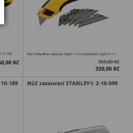
 0-11-700
Nůž FatMax® se zasouvací čepelí + 5 ks karbidových čepelí 0-11-800
359,00 Kč
60,00 Kč
320,00 Kč
-10-189
Nůž zasouvací STANLEY® 2-10-099