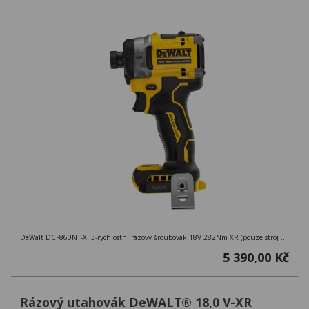
DeWalt DCF860NT-XJ 3-rychlostní rázový šroubovák 18V 282Nm XR (pouze stroj s kufrem T-STAK)
5 390,00 Kč
Rázový utahovák DeWALT® 18,0 V-XR