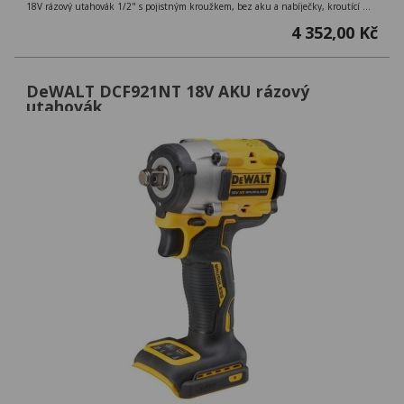
18V rázový utahovák 1/2" s pojistným kroužkem, bez aku a nabíječky, kroutící moment 406 Nm,
4 352,00 Kč
DeWALT DCF921NT 18V AKU rázový
utahovák