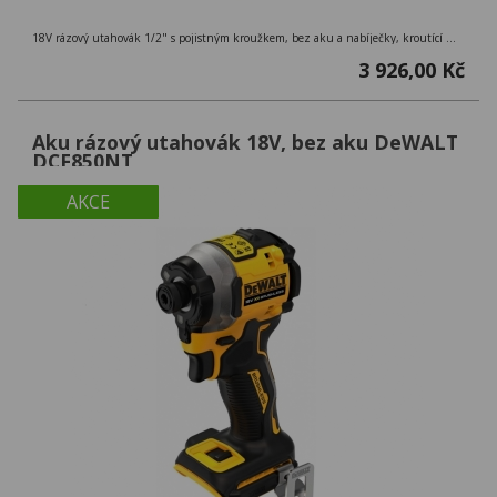
18V rázový utahovák 1/2" s pojistným kroužkem, bez aku a nabíječky, kroutící moment 406 Nm, kufr Tstak
3 926,00 Kč
Aku rázový utahovák 18V, bez aku DeWALT
DCF850NT
AKCE