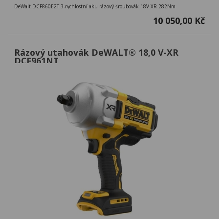
DeWalt DCF860E2T 3-rychlostní aku rázový šroubovák 18V XR 282Nm
10 050,00 Kč
Rázový utahovák DeWALT® 18,0 V-XR
DCF961NT