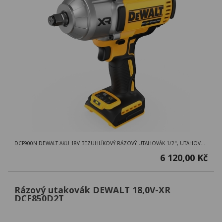
DCF900N DEWALT AKU 18V BEZUHLÍKOVÝ RÁZOVÝ UTAHOVÁK 1/2", UTAHOVÁK V KARTONOVÉ KRABICI
6 120,00 Kč
Rázový utakovák DEWALT 18,0V-XR
DCF850D2T