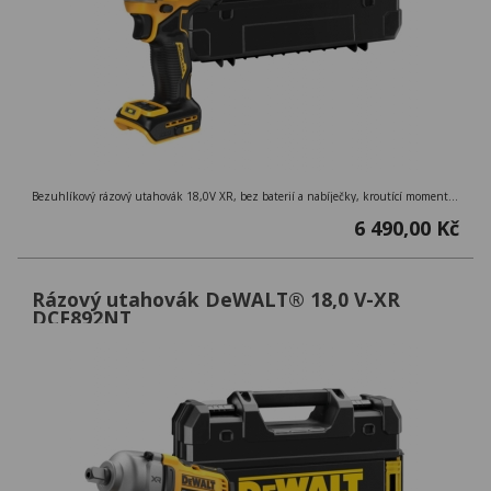
Bezuhlíkový rázový utahovák 18,0V XR, bez baterií a nabíječky, kroutící moment 812 Nm, uchycení 1/2´´ s pojistným kroužkem, kufr TSTAK
6 490,00 Kč
Rázový utahovák DeWALT® 18,0 V-XR
DCF892NT