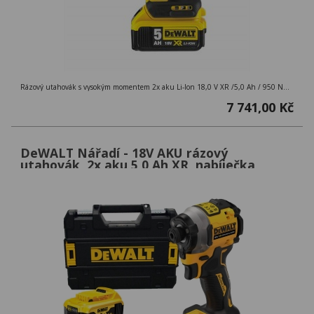
Rázový utahovák s vysokým momentem 2x aku Li-Ion 18,0 V XR /5,0 Ah / 950 Nm / uchycení 1/2´´ / M20
7 741,00 Kč
DeWALT Nářadí - 18V AKU rázový
utahovák, 2x aku 5,0 Ah XR, nabíječka
DCF850P2T