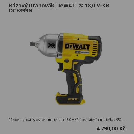
Rázový utahovák DeWALT® 18,0 V-XR
DCF899N
Rázový utahovák s vysokým momentem 18,0 V XR / bez baterií a nabíječky / 950 Nm / uchycení 1/2´´ / M/20
4 790,00 Kč