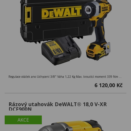
Regulace otáček ano Uchycení 3/8" Váha 1,22 Kg Max. kroutící moment 339 Nm Napětí 12V Otáčky 0-2800 ot/min Kapacita baterie 5,0 Ah
6 120,00 Kč
Rázový utahovák DeWALT® 18,0 V-XR
DCF900N
AKCE