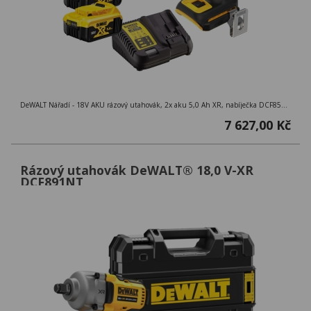
DeWALT Nářadí - 18V AKU rázový utahovák, 2x aku 5,0 Ah XR, nabíječka DCF850P2T
7 627,00 Kč
Rázový utahovák DeWALT® 18,0 V-XR
DCF891NT