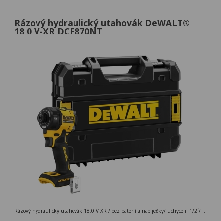
Rázový hydraulický utahovák DeWALT®
18,0 V-XR DCF870NT
Rázový hydraulický utahovák 18,0 V XR / bez baterií a nabíječky/ uchycení 1/2´/ 56 Nm, kufr TSTAK