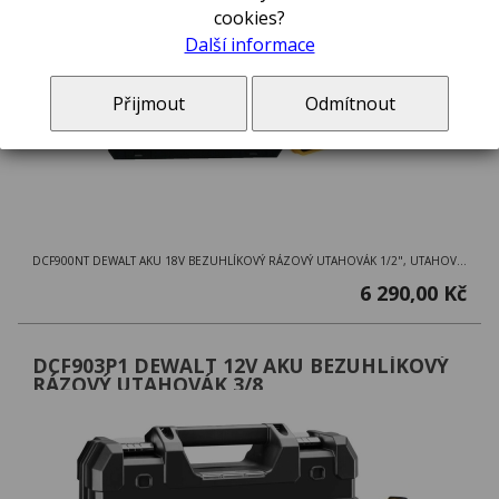
cookies?
Další informace
Přijmout
Odmítnout
DCF900NT DEWALT AKU 18V BEZUHLÍKOVÝ RÁZOVÝ UTAHOVÁK 1/2", UTAHOVÁK V KUFRU TSTAK
6 290,00 Kč
DCF903P1 DEWALT 12V AKU BEZUHLÍKOVÝ
RÁZOVÝ UTAHOVÁK 3/8