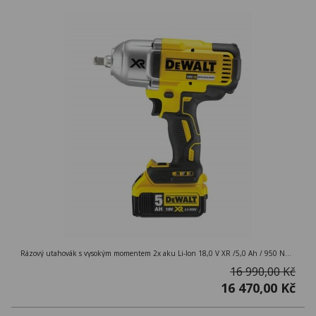
Rázový utahovák s vysokým momentem 2x aku Li-Ion 18,0 V XR /5,0 Ah / 950 Nm / uchycení 1/2´´ / M20
16 990,00 Kč
16 470,00 Kč