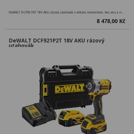
DeWALT DCF961NT 18V AKU rázový utahovák s velkým momentem, bez aku a nabíječky v kufru TSTAK
8 478,00 Kč
DeWALT DCF921P2T 18V AKU rázový
utahovák