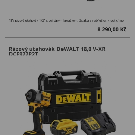
18V rázový utahovák 1/2" s pojistným kroužkem, 2x aku a nabíječka, kroutící moment 406 Nm, kufr Tstak
8 290,00 Kč
Rázový utahovák DeWALT 18,0 V-XR
DCF922P2T