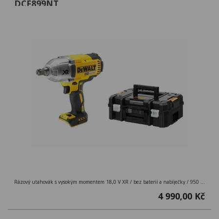
DCF899NT
Rázový utahovák s vysokým momentem 18,0 V XR / bez baterií a nabíječky / 950 Nm / uchycení 1/2´´ / M/21/ kufr TSTAK
4 990,00 Kč