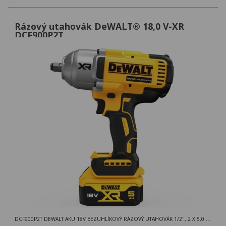
Rázový utahovák DeWALT® 18,0 V-XR
DCF900P2T
DCF900P2T DEWALT AKU 18V BEZUHLÍKOVÝ RÁZOVÝ UTAHOVÁK 1/2", 2 X 5,0 AH BATERIE, NABÍJEČKA, KUFR T-STAK