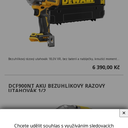
Bezuhlíkový rázový utahovák 18,0V XR, bez baterií a nabíječky, kroutící moment 813 Nm, uchycení 1/2´´ s pojistnou kuličkou, kufr TSTAK
6 390,00 Kč
DCF900NT AKU BEZUHLÍKOVÝ RÁZOVÝ
UTAHOVÁK 1/2
✕
Chcete udělit souhlas s využíváním sledovacích