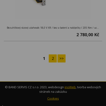
Bezuhlíkový rázový utahovák 18,0 V XR / bez a baterií a nabíječky / 205 Nm / uchycení 1/4´´ / M12 / kufr TSTAK
2 780,00 Kč
1
2
>>
© BAND SERVIS CZ s.r.o. 2023, webdesign
inoWeb
, tvorba webových
stránek na zakázku
Cookies