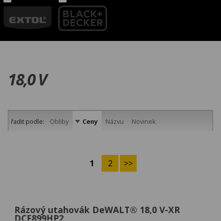
18,0 V
řadit podle:
Obliby
Ceny
Názvu
Novinek
1
2
>>
Rázový utahovák DeWALT® 18,0 V-XR
DCF899HP2