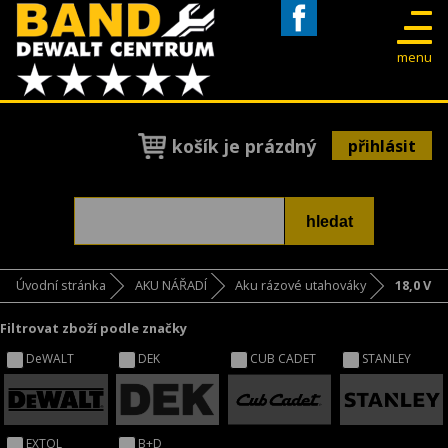
Facebook
menu
košík je prázdný
přihlásit
Úvodní stránka
AKU NÁŘADÍ
Aku rázové utahováky
18,0 V
Filtrovat zboží podle značky
DeWALT
DEK
CUB CADET
STANLEY
EXTOL
B+D