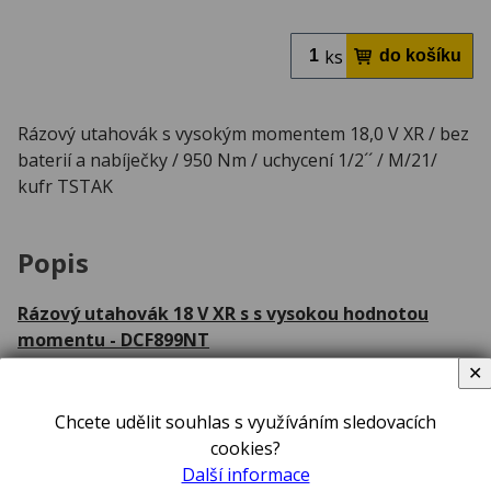
ks
Rázový utahovák s vysokým momentem 18,0 V XR / bez
baterií a nabíječky / 950 Nm / uchycení 1/2´´ / M/21/
kufr TSTAK
Popis
Rázový utahovák 18 V XR s s vysokou hodnotou
momentu - DCF899NT
✕
Rysy, znaky
Chcete udělit souhlas s využíváním sledovacích
• Poslední generace rázového utahováku 18 V XR Li-
cookies?
Ion s bezuhlíkovým motorem s vysokou hodnotou
Další informace
momentu