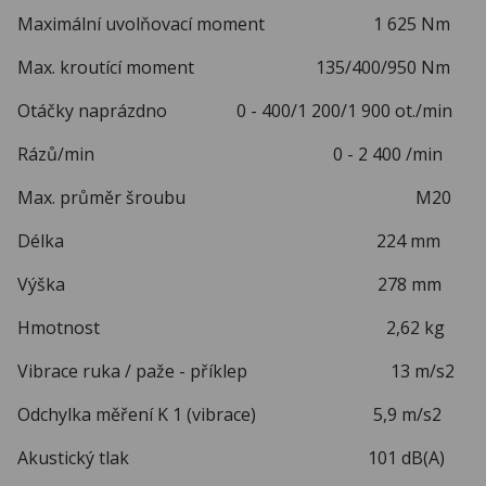
Maximální uvolňovací moment 1 625 Nm
Max. kroutící moment 135/400/950 Nm
Otáčky naprázdno 0 - 400/1 200/1 900 ot./min
Rázů/min 0 - 2 400 /min
Max. průměr šroubu M20
Délka 224 mm
Výška 278 mm
Hmotnost 2,62 kg
Vibrace ruka / paže - příklep 13 m/s2
Odchylka měření K 1 (vibrace) 5,9 m/s2
Akustický tlak 101 dB(A)