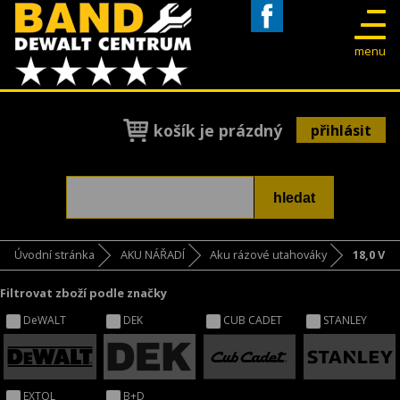
Facebook
menu
košík je prázdný
přihlásit
Úvodní stránka
AKU NÁŘADÍ
Aku rázové utahováky
18,0 V
Filtrovat zboží podle značky
DeWALT
DEK
CUB CADET
STANLEY
EXTOL
B+D