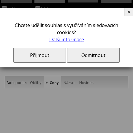
EXTOL
B+D
✕
Chcete udělit souhlas s využíváním sledovacích
cookies?
Další informace
10,8 V
Přijmout
Odmítnout
řadit podle:
Obliby
Ceny
Názvu
Novinek