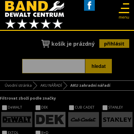
Facebook
menu
košík je prázdný
přihlásit
Úvodní stránka
AKU NÁŘADÍ
AKU zahradní nářadí
Filtrovat zboží podle značky
DeWALT
DEK
CUB CADET
STANLEY
EXTOL
B+D