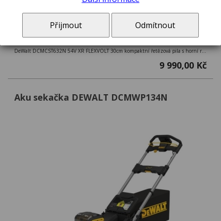
Přijmout
Odmítnout
DeWalt DCMCST632N 54V XR FLEXVOLT 30cm kompaktní řetězová pila s horní rukojetí - bez aku a nabíječky
9 990,00 Kč
Aku sekačka DEWALT DCMWP134N