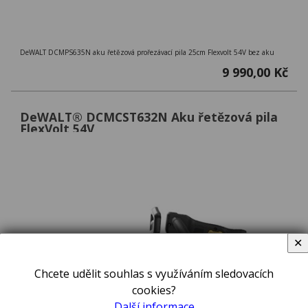
DeWALT DCMPS635N aku řetězová prořezávací pila 25cm Flexvolt 54V bez aku
9 990,00 Kč
DeWALT® DCMCST632N Aku řetězová pila
FlexVolt 54V
✕
Chcete udělit souhlas s využíváním sledovacích
cookies?
Další informace