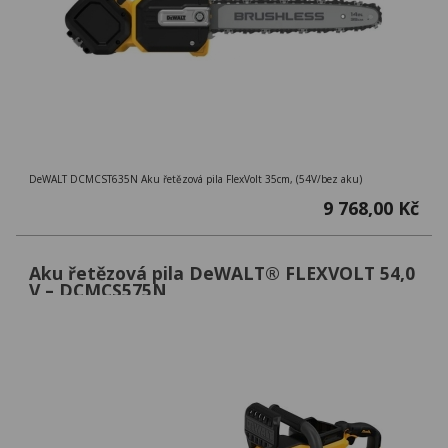
DeWALT DCMCST635N Aku řetězová pila FlexVolt 35cm, (54V/bez aku)
9 768,00 Kč
Aku řetězová pila DeWALT® FLEXVOLT 54,0
V – DCMCS575N