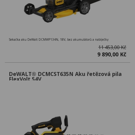
Sekačka aku DeWalt DCMWP134N, 18V, bez akumulátorů a nabíječky
11 453,00 Kč
9 890,00 Kč
DeWALT® DCMCST635N Aku řetězová pila
FlexVolt 54V