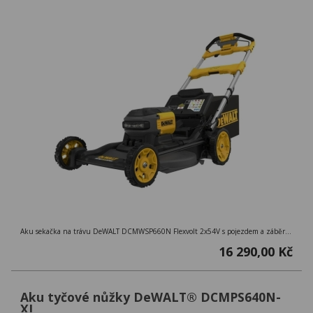
Aku sekačka na trávu DeWALT DCMWSP660N Flexvolt 2x54V s pojezdem a záběrem 53cm. Výška sečení 25 až 102 mm. Dodáváno bez aku baterií a nabíječky
16 290,00 Kč
Aku tyčové nůžky DeWALT® DCMPS640N-
XJ