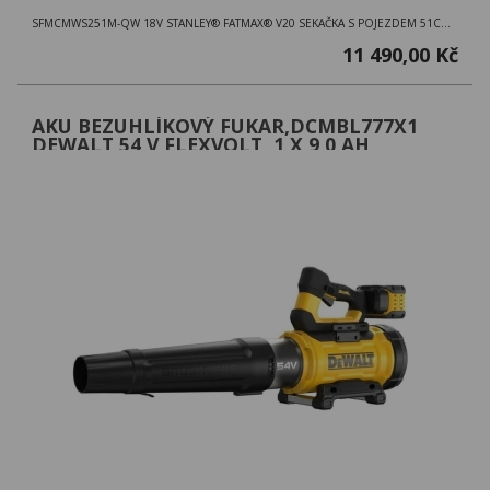
SFMCMWS251M-QW 18V STANLEY® FATMAX® V20 SEKAČKA S POJEZDEM 51CM, 2 X 4.0AH
11 490,00 Kč
AKU BEZUHLÍKOVÝ FUKAR,DCMBL777X1
DEWALT 54 V FLEXVOLT, 1 X 9,0 AH
BATERIE, NABÍJEČKA