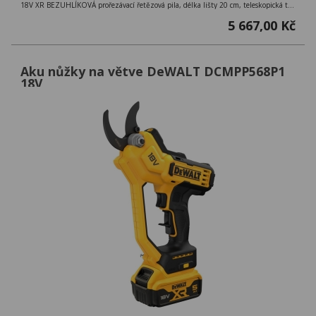
18V XR BEZUHLÍKOVÁ prořezávací řetězová pila, délka lišty 20 cm, teleskopická tyč 3 m, 4,3 kg
5 667,00 Kč
Aku nůžky na větve DeWALT DCMPP568P1
18V