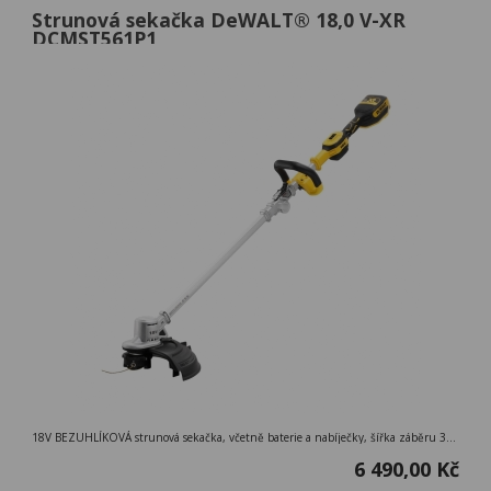
Strunová sekačka DeWALT® 18,0 V-XR
DCMST561P1
18V BEZUHLÍKOVÁ strunová sekačka, včetně baterie a nabíječky, šířka záběru 36 cm, průměr struny 2 mm, otáčky struny 0 - 4600/6000 ot./min, hmotnost 3,51 kg
6 490,00 Kč