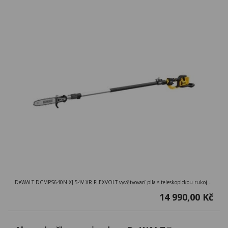
DeWALT DCMPS640N-XJ 54V XR FLEXVOLT vyvětvovací pila s teleskopickou rukojetí (bez baterie)
14 990,00 Kč