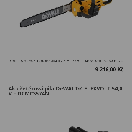
DeWalt DCMCS575N aku řetězová pila 54V FLEXVOLT, (až 3300W), lišta 50cm OREGON
9 216,00 Kč
Aku řetězová pila DeWALT® FLEXVOLT 54,0
V – DCMCS574N