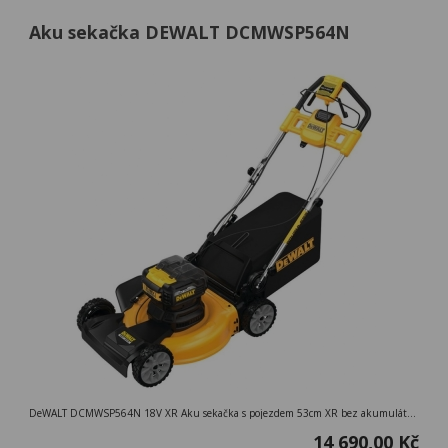
Aku sekačka DEWALT DCMWSP564N
DeWALT DCMWSP564N 18V XR Aku sekačka s pojezdem 53cm XR bez akumulátorů a nabíječky
14 690,00 Kč