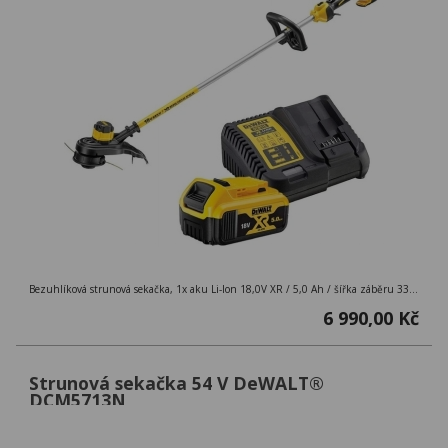
Bezuhlíková strunová sekačka, 1x aku Li-Ion 18,0V XR / 5,0 Ah / šířka záběru 33 cm / průměr struny 2 mm / otáčky struny 0 - 4600/6000 ot./min / hmotnost 4,1 kg
6 990,00 Kč
Strunová sekačka 54 V DeWALT®
DCM5713N