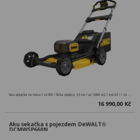
Aku sekačka na trávu / 2x18V / Šířka záběru: 53 cm / až 1680 m2 / koš 67 l / 2x 8.0 Ah
16 990,00 Kč
Aku sekačka s pojezdem DeWALT®
DCMWSP660N