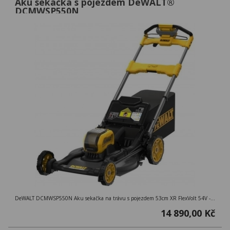
Aku sekačka s pojezdem DeWALT®
DCMWSP550N
DeWALT DCMWSP550N Aku sekačka na trávu s pojezdem 53cm XR FlexVolt 54V - bez baterie a nabíječky
14 890,00 Kč