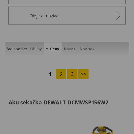
Oleje a maziva
řadit podle:
Obliby
Ceny
Názvu
Novinek
1
2
3
>>
Aku sekačka DEWALT DCMWSP156W2