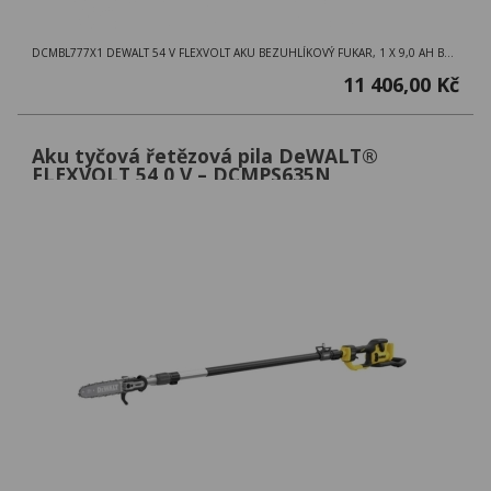
DCMBL777X1 DEWALT 54 V FLEXVOLT AKU BEZUHLÍKOVÝ FUKAR, 1 X 9,0 AH BATERIE, NABÍJEČKA
11 406,00 Kč
Aku tyčová řetězová pila DeWALT®
FLEXVOLT 54,0 V – DCMPS635N