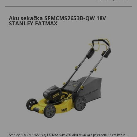
Aku sekačka SFMCMS2653B-QW 18V
STANLEY FATMAX
Stanley SFMCMS2653B-XJ FATMAX 54V V60 Aku sekačka s pojezdem 53 cm bez baterie a nabíječky - vrácený nepoužitý přístroj ( poškozená originální krabice )