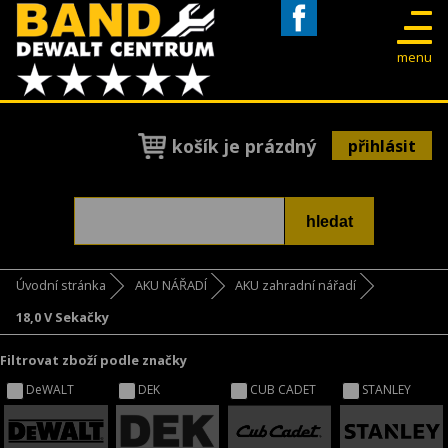
Facebook
menu
košík je prázdný
přihlásit
Úvodní stránka
AKU NÁŘADÍ
AKU zahradní nářadí
18,0 V Sekačky
Filtrovat zboží podle značky
DeWALT
DEK
CUB CADET
STANLEY