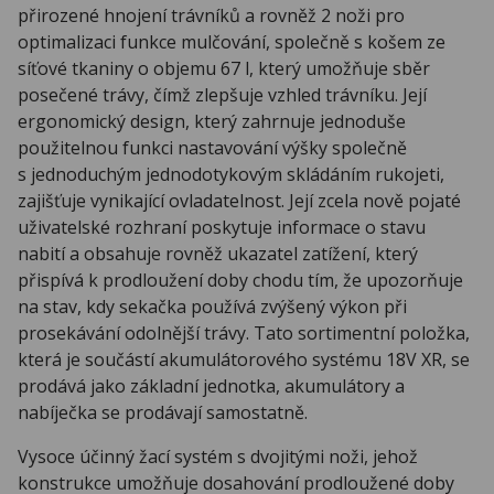
přirozené hnojení trávníků a rovněž 2 noži pro
optimalizaci funkce mulčování, společně s košem ze
síťové tkaniny o objemu 67 l, který umožňuje sběr
posečené trávy, čímž zlepšuje vzhled trávníku. Její
ergonomický design, který zahrnuje jednoduše
použitelnou funkci nastavování výšky společně
s jednoduchým jednodotykovým skládáním rukojeti,
zajišťuje vynikající ovladatelnost. Její zcela nově pojaté
uživatelské rozhraní poskytuje informace o stavu
nabití a obsahuje rovněž ukazatel zatížení, který
přispívá k prodloužení doby chodu tím, že upozorňuje
na stav, kdy sekačka používá zvýšený výkon při
prosekávání odolnější trávy. Tato sortimentní položka,
která je součástí akumulátorového systému 18V XR, se
prodává jako základní jednotka, akumulátory a
nabíječka se prodávají samostatně.
Vysoce účinný žací systém s dvojitými noži, jehož
konstrukce umožňuje dosahování prodloužené doby