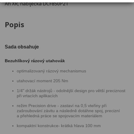
Ah XR, nabíječka DCF850P2T
Popis
Sada obsahuje
Bezuhlíkový rázový utahovák
optimalizovaný rázový mechanismus
utahovací moment 205 Nm
1/4" držák nástrojů - odolnější design pro větší preciznost
při vrtacích aplikacích
režim Precision drive - zastaví na 0,5 vteřiny při
zašroubování závitu a následně dotáhne spoj, precizní
a přehledná práce se spojovacím materiálem
kompaktní konstrukce- krátká hlava 100 mm