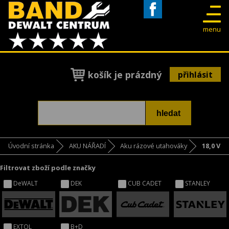
Facebook
menu
košík je prázdný
přihlásit
Úvodní stránka
AKU NÁŘADÍ
Aku rázové utahováky
18,0 V
Filtrovat zboží podle značky
DeWALT
DEK
CUB CADET
STANLEY
EXTOL
B+D