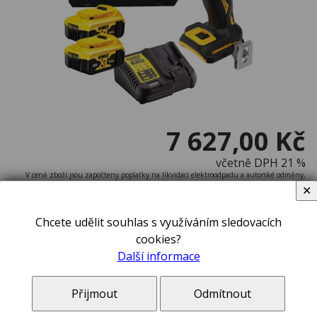
7 627,00 Kč
včetně DPH 21 %
V ceně zboží jsou započteny poplatky na likvidaci elektroodpadu a autorské odměny,
pokud se na toto zboží vztahují.
✕
do týdne v e-shopu
Chcete udělit souhlas s využíváním sledovacích
cookies?
Další informace
ks
Přijmout
Odmítnout
DeWALT Nářadí - 18V AKU rázový utahovák, 2x aku 5,0