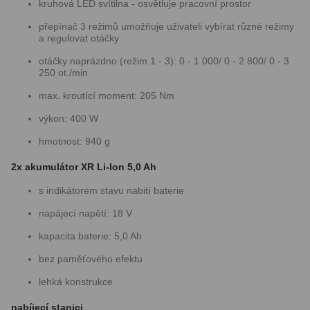
kruhová LED svítilna - osvětluje pracovní prostor
přepínač 3 režimů umožňuje uživateli vybírat různé režimy
a regulovat otáčky
otáčky naprázdno (režim 1 - 3): 0 - 1 000/ 0 - 2 800/ 0 - 3
250 ot./min
max. kroutící moment: 205 Nm
výkon: 400 W
hmotnost: 940 g
2x akumulátor XR Li-Ion 5,0 Ah
s indikátorem stavu nabití baterie
napájecí napětí: 18 V
kapacita baterie: 5,0 Ah
bez paměťového efektu
lehká konstrukce
nabíjecí stanici