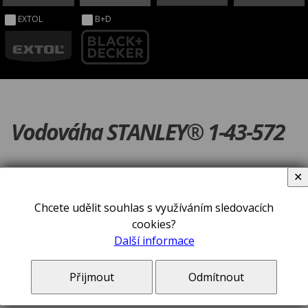
EXTOL
B+D
Vodováha STANLEY® 1-43-572
✕
Chcete udělit souhlas s využíváním sledovacích
cookies?
Další informace
Přijmout
Odmítnout