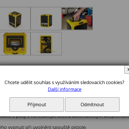
č kompaktní 180 bar Stanley SXPW25CDSS-E
Chcete udělit souhlas s využíváním sledovacích cookies?
Další informace
ký čistič s příslušenstvím uloženým v těle.
or s tepelnou ochranou.
Přijmout
Odmítnout
rpadlo s písty z nerezavějící oceli a automatickým bezpečnos
o vypnutí při uvolnění spouště pistole.