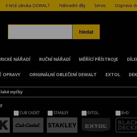
3-letá záruka DEWALT
Náhradní díly
Servis
Doprava do
RICKÉ NÁŘADÍ
RUČNÍ NÁŘADÍ
MĚŘÍCÍ PŘÍSTROJE
DÍL
É OPRAVY
ORIGINÁLNÍ OBLEČENÍ DEWALT
EXTOL
DE
laké myčky
ky
CUB CADET
STANLEY
EXTOL
B+D