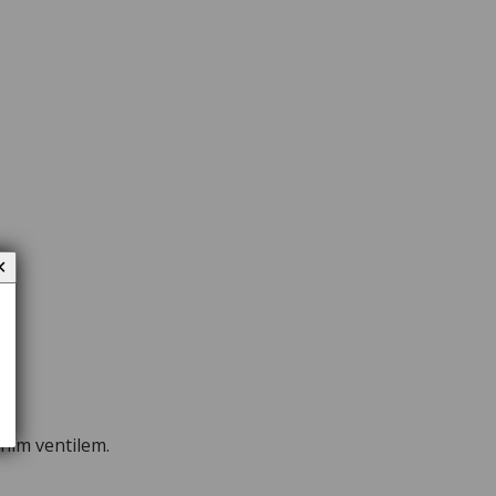
✕
tním ventilem.