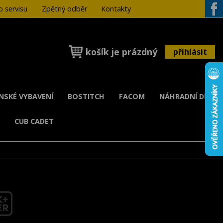
 servisu
Zpětný odběr
Kontakty
Face
košík je prázdný
přihlásit
ENSKÉ VYBAVENÍ
BOSTITCH
FACOM
NÁHRADNÍ DÍLY
K
CUB CADET