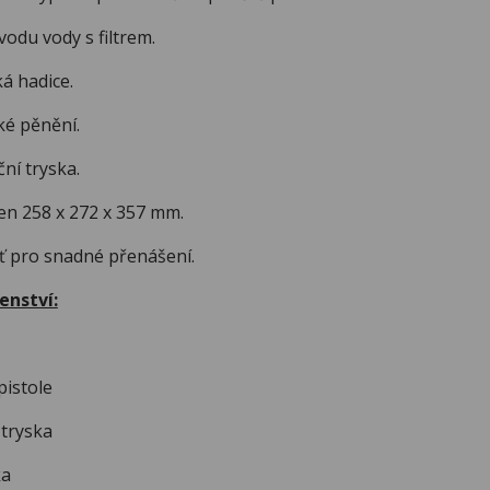
vodu vody s filtrem.
ká hadice.
ké pěnění.
ní tryska.
en 258 x 272 x 357 mm.
ť pro snadné přenášení.
enství:
pistole
 tryska
ka