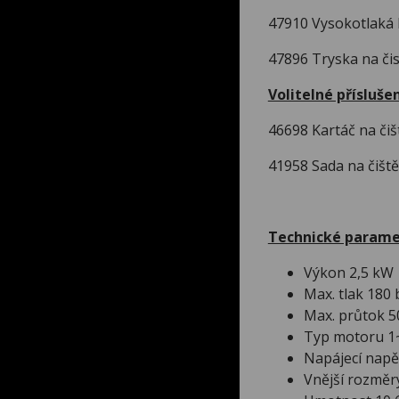
47910 Vysokotlaká 
47896 Tryska na čist
Volitelné příslušen
46698 Kartáč na čiš
41958 Sada na čiště
Technické parame
Výkon 2,5 kW
Max. tlak 180 
Max. průtok 5
Typ motoru 1~
Napájecí napět
Vnější rozměr