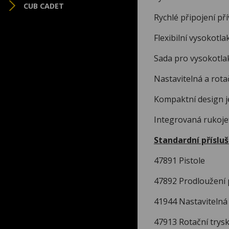
CUB CADET
Rychlé připojení pří
Flexibilní vysokotla
Sada pro vysokotla
Nastavitelná a rotač
Kompaktní design j
Integrovaná rukoje
Standardní přísluš
47891 Pistole
47892 Prodloužení 
41944 Nastavitelná
47913 Rotační trys