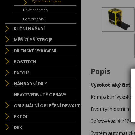
Vysokotlaké myčky
Elektrocentrály
Kompresory
RUČNÍ NÁŘADÍ
MĚŘÍCÍ PŘÍSTROJE
DÍLENSKÉ VYBAVENÍ
BOSTITCH
Popis
FACOM
NÁHRADNÍ DÍLY
Vysokotlaký čisti
NEVYZVEDNUTÉ OPRAVY
Kompaktní vysokotla
ORIGINÁLNÍ OBLEČENÍ DEWALT
Dvourychlostní mot
EXTOL
3pístové axiální če
DEK
Systém automatickéh