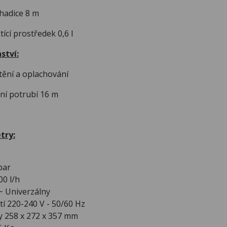
hadice 8 m
ící prostředek 0,6 l
ství:
tění a oplachování
ní potrubí 16 m
try:
bar
00 l/h
 Univerzálny
í 220-240 V - 50/60 Hz
y 258 x 272 x 357 mm