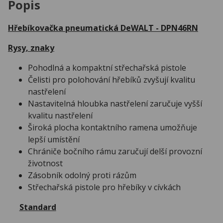
Popis
Hřebíkovačka pneumatická DeWALT - DPN46RN
Rysy, znaky
Pohodlná a kompaktní střechařská pistole
Čelisti pro polohování hřebíků zvyšují kvalitu
nastřelení
Nastavitelná hloubka nastřelení zaručuje vyšší
kvalitu nastřelení
Široká plocha kontaktního ramena umožňuje
lepší umístění
Chrániče bočního rámu zaručují delší provozní
životnost
Zásobník odolný proti rázům
Střechařská pistole pro hřebíky v cívkách
Standard