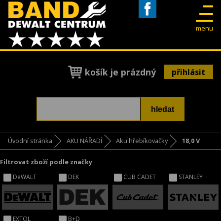
Facebook
menu
košík je prázdný
přihlásit
Úvodní stránka
AKU NÁŘADÍ
Aku hřebíkovačky
18,0 V
Filtrovat zboží podle značky
DeWALT
DEK
CUB CADET
STANLEY
EXTOL
B+D