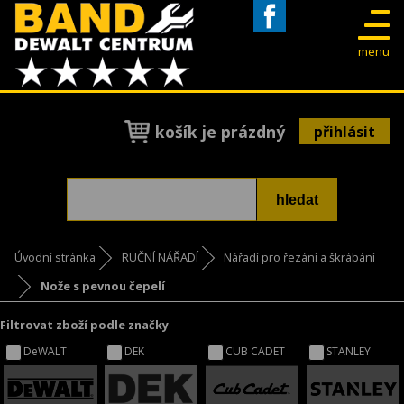
Facebook
menu
košík je prázdný
přihlásit
Úvodní stránka
RUČNÍ NÁŘADÍ
Nářadí pro řezání a škrábání
Nože s pevnou čepelí
Filtrovat zboží podle značky
DeWALT
DEK
CUB CADET
STANLEY