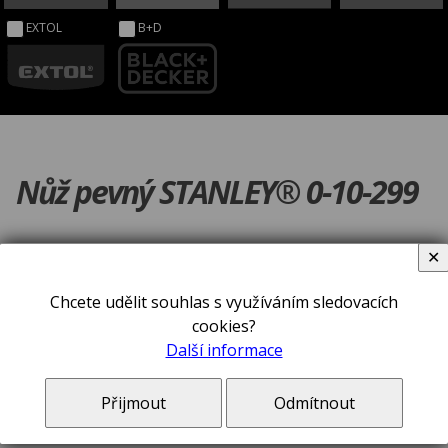
EXTOL
B+D
Nůž pevný STANLEY® 0-10-299
✕
Chcete udělit souhlas s využíváním sledovacích
cookies?
Další informace
Přijmout
Odmítnout