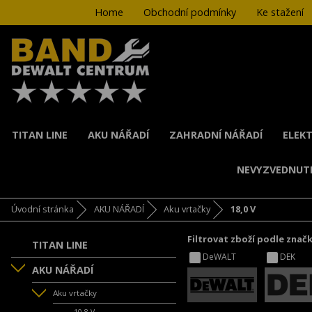
Home
Obchodní podmínky
Ke stažení
TITAN LINE
AKU NÁŘADÍ
ZAHRADNÍ NÁŘADÍ
ELEKT
NEVYZVEDNUT
Úvodní stránka
AKU NÁŘADÍ
Aku vrtačky
18,0 V
Filtrovat zboží podle znač
TITAN LINE
DeWALT
DEK
AKU NÁŘADÍ
Aku vrtačky