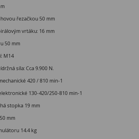
mm
ruhovou řezačkou 50 mm
pirálovým vrtáku: 16 mm
ru 50 mm
í: M14
držná síla: Cca 9.900 N.
echanické 420 / 810 min-1
lektronické 130-420/250-810 min-1
chá stopka 19 mm
 50 mm
ulátoru 14.4 kg