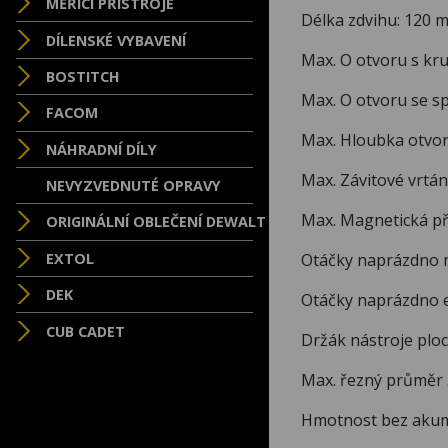
MĚŘÍCÍ PŘÍSTROJE
Délka zdvihu: 120 
DÍLENSKÉ VYBAVENÍ
Max. O otvoru s k
BOSTITCH
Max. O otvoru se s
FACOM
Max. Hloubka otvo
NÁHRADNÍ DÍLY
Max. Závitové vrtán
NEVYZVEDNUTÉ OPRAVY
Max. Magnetická pří
ORIGINÁLNÍ OBLEČENÍ DEWALT
Otáčky naprázdno m
EXTOL
DEK
Otáčky naprázdno e
CUB CADET
Držák nástroje plo
Max. řezný průměr
Hmotnost bez akum