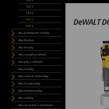
10,8 V
12,0 V
14,4 V
DeWALT DC
18,0 V
54,0 V
Aku příklepové vrtačky
Aku kladiva
Aku brusky
Aku oscilační nářadí
Aku pily a střihače
Aku hoblíky
Aku rázové utahováky
Aku šroubováky
Aku hřebíkovačky
Aku svítilny
Aku vysavače a zametače