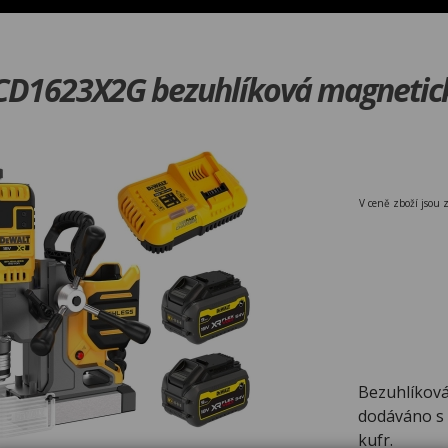
D1623X2G bezuhlíková magnetick
V ceně zboží jsou 
Bezuhlíková
dodáváno s 
kufr.