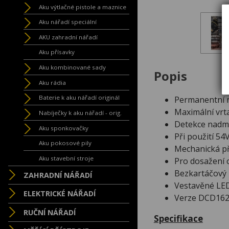
Aku výtlačné pistole a maznice
Aku nářadí speciální
AKU zahradní nářadí
Aku přísavky
Aku kombinované sady
Popis
Aku rádia
Baterie k aku nářadí originál
Permanentní m
Maximální vrta
Nabíječky k aku nářadí - orig.
Detekce nadmě
Aku sponkovačky
Při použití 5
Aku pokosové pily
Mechanická př
Aku stavební stroje
Pro dosažení 
Bezkartáčový 
ZAHRADNÍ NÁŘADÍ
Vestavěné LED
ELEKTRICKÉ NÁŘADÍ
Verze DCD162
RUČNÍ NÁŘADÍ
Specifikace