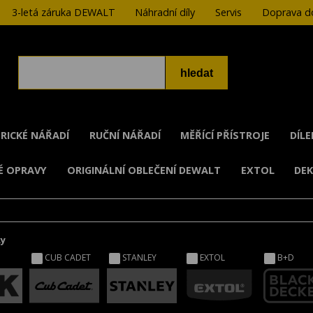
3-letá záruka DEWALT
Náhradní díly
Servis
Doprava do
RICKÉ NÁŘADÍ
RUČNÍ NÁŘADÍ
MĚŘÍCÍ PŘÍSTROJE
DÍL
É OPRAVY
ORIGINÁLNÍ OBLEČENÍ DEWALT
EXTOL
DE
ky
CUB CADET
STANLEY
EXTOL
B+D