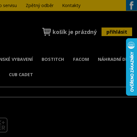
 servisu
Zpětný odběr
Kontakty
Face
košík je prázdný
přihlásit
ENSKÉ VYBAVENÍ
BOSTITCH
FACOM
NÁHRADNÍ DÍLY
K
CUB CADET