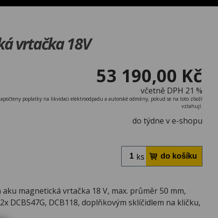
á vrtačka 18V
53 190,00 Kč
včetně DPH 21 %
započteny poplatky na likvidaci elektroodpadu a autorské odměny, pokud se na toto zboží
vztahují.
do týdne v e-shopu
ks
 aku magnetická vrtačka 18 V, max. průměr 50 mm,
2x DCB547G, DCB118, doplňkovým sklíčidlem na kličku,