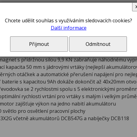
Chcete udělit souhlas s využíváním sledovacích cookies?
Další informace
Přijmout
Odmítnout
agnet s přídržnou silou 9,9 KN zabraňuje náhodnému vypn
cí kapacita 50 mm s jádrovými vrtáky (nejlepší akumulátorov
rných otáčkek a automatické přerušení napájení pro nejlep
4V baterie s kapacitou 9Ah dokáže dokončit až 40x20mm otvo
evodovka se 2 rychlostmi spolu s 5 elektronickými proměnn
optimální rychlosti vrtání pro vrtáky s malým i velkým prům
motor zajišťuje výkon na jedno nabití akumulátoru
 světlo pro osvětlení pracovní plochy
3X2G včetně akumulátorů DCB547G a nabíječky DCB118