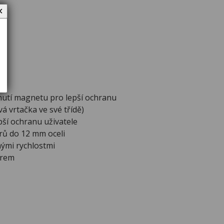
✕
utí magnetu pro lepší ochranu
á vrtačka ve své třídě)
ší ochranu uživatele
rů do 12 mm oceli
ými rychlostmi
ěrem